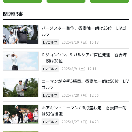
関連記事
バーメスター首位、香妻陣一朗は35位 LIVゴ
ルフ
2025/8/10（日）15:13
LIVゴルフ
D.ジョンソン、S.ガルシアが首位発進 香妻陣
一朗は28位
2025/8/9（土）12:11
LIVゴルフ
ニーマンが今季5勝目、香妻陣一朗は50位 LIV
ゴルフ
2025/7/28（月）12:06
LIVゴルフ
ホアキン・ニーマンが6打差独走 香妻陣一朗
は52位後退
2025/7/27（日）14:23
LIVゴルフ