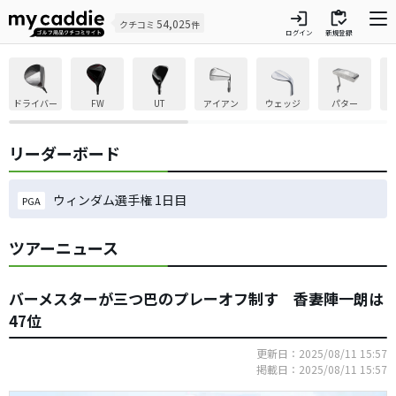
login
inventory
54,025
クチコミ
件
ログイン
新規登録
ドライバー
FW
UT
アイアン
ウェッジ
パター
リーダーボード
ウィンダム選手権 1日目
PGA
ツアーニュース
バーメスターが三つ巴のプレーオフ制す 香妻陣一朗は
47位
更新日：2025/08/11 15:57
掲載日：2025/08/11 15:57