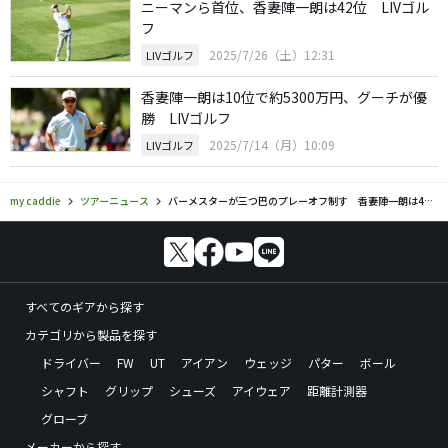
ニーマンら首位、香妻陣一朗は42位 LIVゴル
フ
2025/7/26（土）12:31
LIVゴルフ
香妻陣一朗は10位で約5300万円、グーチが優
勝 LIVゴルフ
2025/7/14（月）10:09
LIVゴルフ
my caddie
ツアーニュース
バーメスターが三つ巴のプレーオフ制す 香妻陣一朗は47位
すべてのギアから探す
カテゴリから製品を探す
ドライバー
FW
UT
アイアン
ウェッジ
パター
ボール
シャフト
グリップ
シューズ
アイウェア
距離計測器
グローブ
メーカーから探す