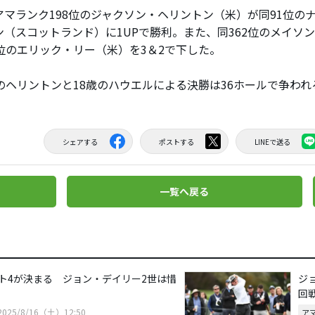
マランク198位のジャクソン・ヘリントン（米）が同91位の
ン（スコットランド）に1UPで勝利。また、同362位のメイソ
9位のエリック・リー（米）を3＆2で下した。
のヘリントンと18歳のハウエルによる決勝は36ホールで争われ
シェアする
ポストする
LINEで送る
一覧へ戻る
ト4が決まる ジョン・デイリー2世は惜
ジ
回
2025/8/16（土）12:50
ア