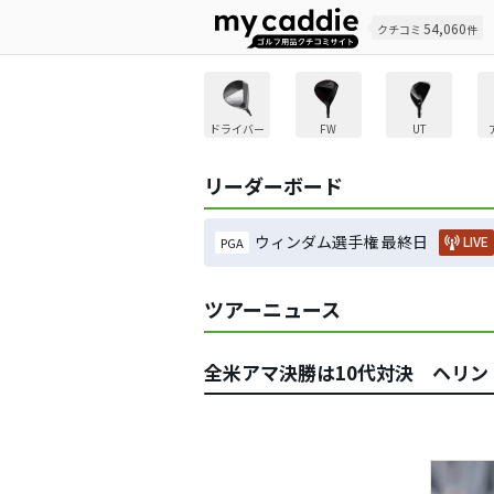
54,060
クチコミ
件
ドライバー
FW
UT
リーダーボード
ウィンダム選手権 最終日
LIVE
PGA
ツアーニュース
全米アマ決勝は10代対決 ヘリ