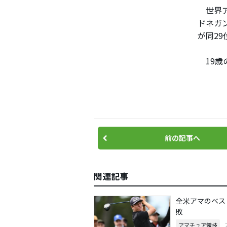
世界ア
ドネガ
が同2
19歳
前の記事へ
関連記事
全米アマのベス
敗
アマチュア競技