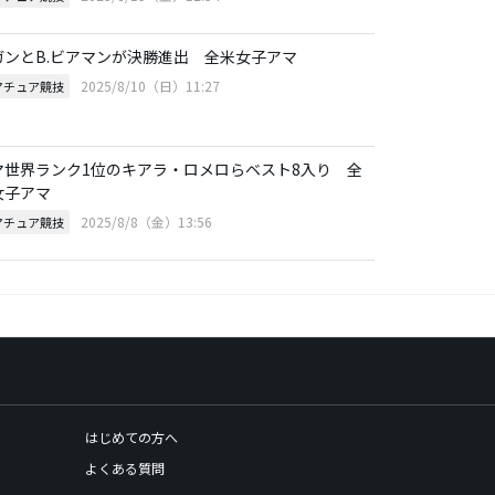
.ガンとB.ビアマンが決勝進出 全米女子アマ
2025/8/10（日）11:27
マチュア競技
マ世界ランク1位のキアラ・ロメロらベスト8入り 全
女子アマ
2025/8/8（金）13:56
マチュア競技
はじめての方へ
よくある質問