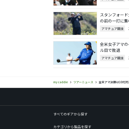
スタンフォード
の前の一打に集
アマチュア競技
全米女子アマのベ
ル目で敗退
アマチュア競技
my caddie
ツアーニュース
全米アマ決勝は10代
すべてのギアから探す
カテゴリから製品を探す