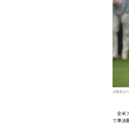
決勝進出のヘ
全米ア
で準決