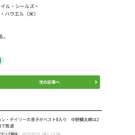
ナイル・シールズ・
ン・ハウエル（米）
る。
次の記事へ
ョン・デイリーの息子がベスト8入り 中野麟太朗は2
戦で敗退
2025/8/15（金）12:54
マチュア競技