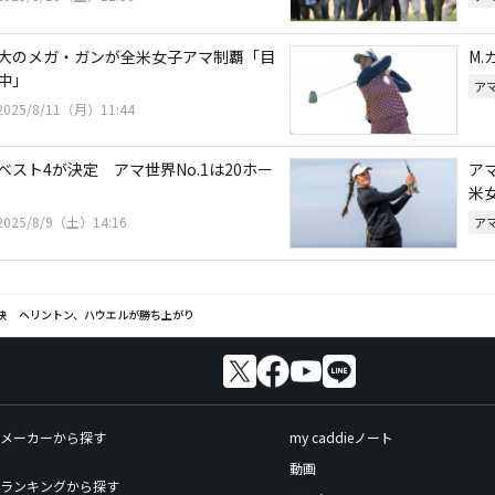
大のメガ・ガンが全米女子アマ制覇「目
M
中」
ア
2025/8/11（月）11:44
スト4が決定 アマ世界No.1は20ホー
ア
米
2025/8/9（土）14:16
ア
対決 ヘリントン、ハウエルが勝ち上がり
メーカーから探す
my caddieノート
動画
ランキングから探す