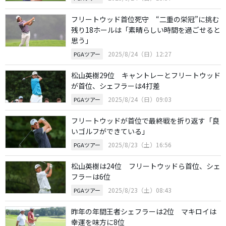
フリートウッド首位死守 “二重の栄冠”に挑む
残り18ホールは「素晴らしい時間を過ごせると
思う」
2025/8/24（日）12:27
PGAツアー
松山英樹29位 キャントレーとフリートウッド
が首位、シェフラーは4打差
2025/8/24（日）09:03
PGAツアー
フリートウッドが首位で最終戦を折り返す「良
いゴルフができている」
2025/8/23（土）16:56
PGAツアー
松山英樹は24位 フリートウッドら首位、シェ
フラーは6位
2025/8/23（土）08:43
PGAツアー
昨年の年間王者シェフラーは2位 マキロイは
幸運を味方に8位