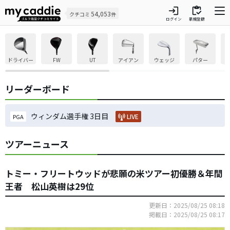
login
inventory
54,053
クチコミ
件
ログイン
新規登録
ドライバー
FW
UT
アイアン
ウェッジ
パター
リーダーボード
ウィンダム選手権 3日目
LIVE
PGA
ツアーニュース
トミー・フリートウッドが悲願の米ツアー初優勝＆年間
王者 松山英樹は29位
更新日：2025/08/25 08:18
掲載日：2025/08/25 08:17