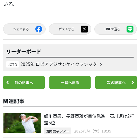
いる。
シェアする
ポストする
LINEで送る
リーダーボード
2025年 ロピアフジサンケイクラシック
JGTO
前の記事へ
一覧へ戻る
次の記事へ
関連記事
蟬川泰果、長野泰雅が首位発進 石川遼は2打
差5位
2025/9/4（木）18:35
国内男子ツアー