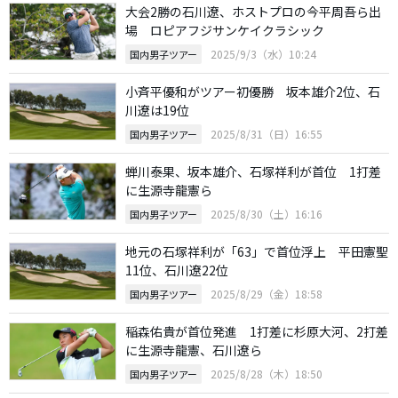
大会2勝の石川遼、ホストプロの今平周吾ら出
場 ロピアフジサンケイクラシック
2025/9/3（水）10:24
国内男子ツアー
小斉平優和がツアー初優勝 坂本雄介2位、石
川遼は19位
2025/8/31（日）16:55
国内男子ツアー
蝉川泰果、坂本雄介、石塚祥利が首位 1打差
に生源寺龍憲ら
2025/8/30（土）16:16
国内男子ツアー
地元の石塚祥利が「63」で首位浮上 平田憲聖
11位、石川遼22位
2025/8/29（金）18:58
国内男子ツアー
稲森佑貴が首位発進 1打差に杉原大河、2打差
に生源寺龍憲、石川遼ら
2025/8/28（木）18:50
国内男子ツアー