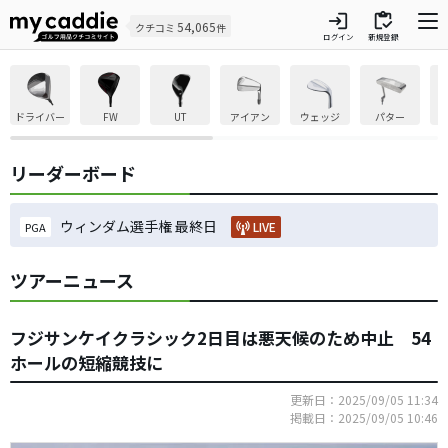
login
inventory
54,065
クチコミ
件
ログイン
新規登録
ドライバー
FW
UT
アイアン
ウェッジ
パター
リーダーボード
ウィンダム選手権 最終日
LIVE
PGA
ツアーニュース
フジサンケイクラシック2日目は悪天候のため中止 54
ホールの短縮競技に
更新日：2025/09/05 11:34
掲載日：2025/09/05 10:46