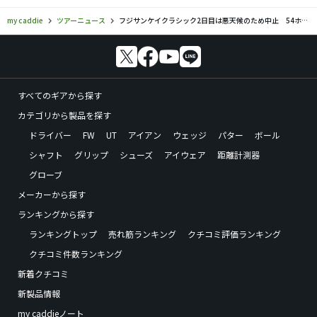
my caddie
ツアーニュース
フジサンケイクラシック2日目は悪天候のため中止 54ホールの短縮競技に
すべてのギアから探す
カテゴリから製品を探す
ドライバー
FW
UT
アイアン
ウェッジ
パター
ボール
シャフト
グリップ
シューズ
アイウェア
距離計測器
グローブ
メーカーから探す
ランキングから探す
ランキングトップ
売れ筋ランキング
クチコミ評価ランキング
クチコミ件数ランキング
新着クチコミ
新製品情報
my caddieノート