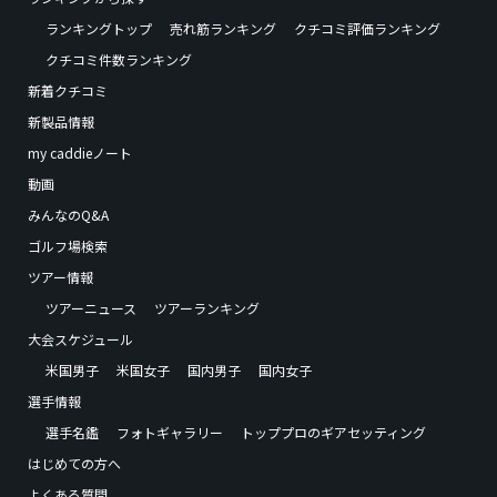
ランキングトップ
売れ筋ランキング
クチコミ評価ランキング
クチコミ件数ランキング
新着クチコミ
新製品情報
my caddieノート
動画
みんなのQ&A
ゴルフ場検索
ツアー情報
ツアーニュース
ツアーランキング
大会スケジュール
米国男子
米国女子
国内男子
国内女子
選手情報
選手名鑑
フォトギャラリー
トッププロのギアセッティング
はじめての方へ
よくある質問