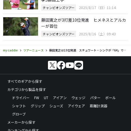
2025/8/17（日）11:14
チャンピオンズツアー
藤田寛之が3打差10位発進 ヒメネスとアルカ
ーが首位
2025/8/16（土）09:43
チャンピオンズツアー
my caddie
ツアーニュース
藤田寛之は13位発進 スチュワート・シンクが「64」で首位
すべてのギアから探す
カテゴリから製品を探す
ドライバー
FW
UT
アイアン
ウェッジ
パター
ボール
シャフト
グリップ
シューズ
アイウェア
距離計測器
グローブ
メーカーから探す
ランキングから探す