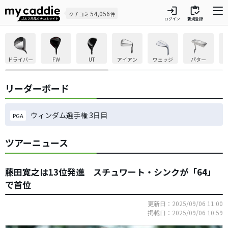
login
inventory
54,056
クチコミ
件
ログイン
新規登録
ドライバー
FW
UT
アイアン
ウェッジ
パター
リーダーボード
ウィンダム選手権 3日目
PGA
ツアーニュース
藤田寛之は13位発進 スチュワート・シンクが「64」
で首位
更新日：2025/09/06 11:00
掲載日：2025/09/06 10:59