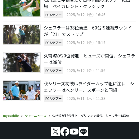
場 ベイカレント・クラシック
2025/9/12（金）16:46
PGAツアー
シェフラーは38位発進 60台の連続ラウンド
が「21」でストップ
2025/9/12（金）15:19
PGAツアー
久常涼が20位発進 ヒューズが首位、シェフラ
ーは38位
2025/9/12（金）11:56
PGAツアー
秋シリーズ初戦はライダーカップ組に注目 シ
ェフラーはヘンリー、スポーンと同組
2025/9/11（木）11:33
PGAツアー
my caddie
ツアーニュース
久常涼が12位浮上 グリフィン首位、シェフラーは3位