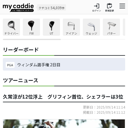
login
inventory
54,039
クチコミ
件
ログイン
新規登録
ドライバー
FW
UT
アイアン
ウェッジ
パター
リーダーボード
ウィンダム選手権 2日目
PGA
ツアーニュース
久常涼が12位浮上 グリフィン首位、シェフラーは3位
更新日：2025/09/14 11:14
掲載日：2025/09/14 11:12