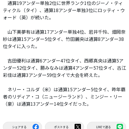
通算19アンダー単独2位に世界ランク1位のジーノ・ティ
ティクル（タイ）、通算18アンダー単独3位にロッティ・ウ
ォード（英）が続いた。
山下美夢有は通算17アンダー単独4位、岩井千怜、畑岡奈
紗は通算15アンダー5位タイ、竹田麗央は通算8アンダー38
位タイに入った。
吉田優利は通算6アンダー47位タイ、西郷真央は通算5ア
ンダー52位タイ、勝みなみは通算4アンダー57位タイ、古江
彩佳は通算3アンダー59位タイで大会を終えた。
ネリー・コルダ（米）は通算15アンダー5位タイ、昨年覇
者のリディア・コ（ニュージーランド）、ミンジー・リー
（豪）は通算13アンダー14位タイだった。
シェアする
ポストする
LINEで送る