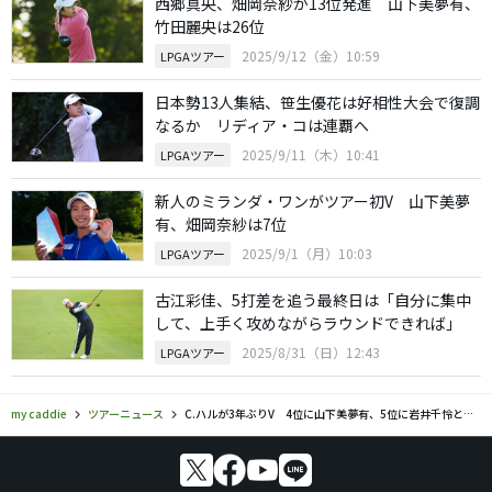
西郷真央、畑岡奈紗が13位発進 山下美夢有、
竹田麗央は26位
2025/9/12（金）10:59
LPGAツアー
日本勢13人集結、笹生優花は好相性大会で復調
なるか リディア・コは連覇へ
2025/9/11（木）10:41
LPGAツアー
新人のミランダ・ワンがツアー初V 山下美夢
有、畑岡奈紗は7位
2025/9/1（月）10:03
LPGAツアー
古江彩佳、5打差を追う最終日は「自分に集中
して、上手く攻めながらラウンドできれば」
2025/8/31（日）12:43
LPGAツアー
my caddie
ツアーニュース
C.ハルが3年ぶりV 4位に山下美夢有、5位に岩井千怜と畑岡奈紗