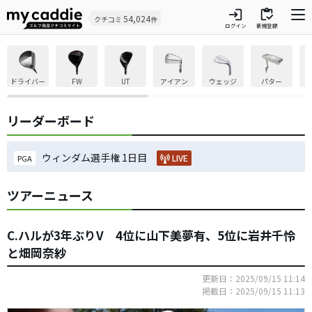
login
inventory
54,024
クチコミ
件
ログイン
新規登録
ドライバー
FW
UT
アイアン
ウェッジ
パター
リーダーボード
ウィンダム選手権 1日目
LIVE
PGA
ツアーニュース
C.ハルが3年ぶりV 4位に山下美夢有、5位に岩井千怜
と畑岡奈紗
更新日：2025/09/15 11:14
掲載日：2025/09/15 11:13