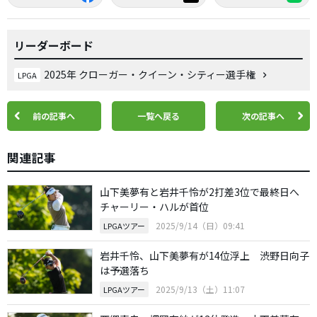
リーダーボード
2025年 クローガー・クイーン・シティー選手権
LPGA
前の記事へ
一覧へ戻る
次の記事へ
関連記事
山下美夢有と岩井千怜が2打差3位で最終日へ
チャーリー・ハルが首位
2025/9/14（日）09:41
LPGAツアー
岩井千怜、山下美夢有が14位浮上 渋野日向子
は予選落ち
2025/9/13（土）11:07
LPGAツアー