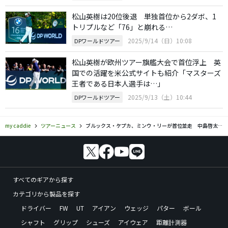
松山英樹は20位後退 単独首位から2ダボ、1
トリプルなど「76」と崩れる…
2025/9/14（日）10:08
DPワールドツアー
松山英樹が欧州ツアー旗艦大会で首位浮上 英
国での活躍を米公式サイトも紹介「マスターズ
王者である日本人選手は…」
2025/9/13（土）10:44
DPワールドツアー
my caddie
ツアーニュース
ブルックス・ケプカ、ミンウ・リーが首位並走 中島啓太は56位
すべてのギアから探す
カテゴリから製品を探す
ドライバー
FW
UT
アイアン
ウェッジ
パター
ボール
シャフト
グリップ
シューズ
アイウェア
距離計測器