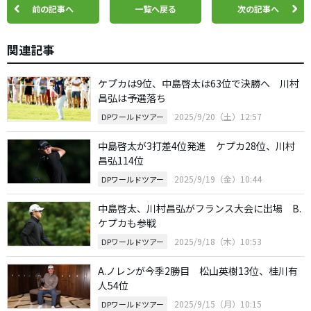
前の記事へ
一覧へ戻る
次の記事へ
関連記事
ケプカは9位、中島啓太は63位で決勝へ 川村
昌弘は予選落ち
2025/9/20（土）12:57
DPワールドツアー
中島啓太が3打差4位発進 ケプカ28位、川村
昌弘114位
2025/9/19（金）10:44
DPワールドツアー
中島啓太、川村昌弘がフランス大会に出場 B.
ケプカも参戦
2025/9/18（木）10:53
DPワールドツアー
A.ノレンが今季2勝目 松山英樹13位、桂川有
人54位
2025/9/15（月）10:15
DPワールドツアー