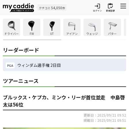
login
inventory
54,050
クチコミ
件
ログイン
新規登録
ドライバー
FW
UT
アイアン
ウェッジ
パター
リーダーボード
ウィンダム選手権 2日目
PGA
ツアーニュース
ブルックス・ケプカ、ミンウ・リーが首位並走 中島啓
太は56位
更新日：2025/09/21 09:52
掲載日：2025/09/21 09:51