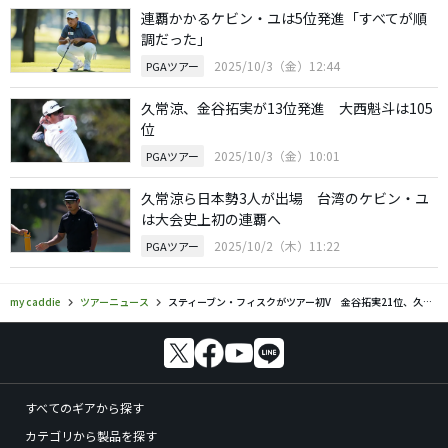
連覇かかるケビン・ユは5位発進「すべてが順
調だった」
2025/10/3（金）12:44
PGAツアー
久常涼、金谷拓実が13位発進 大西魁斗は105
位
2025/10/3（金）10:01
PGAツアー
久常涼ら日本勢3人が出場 台湾のケビン・ユ
は大会史上初の連覇へ
2025/10/2（木）11:22
PGAツアー
my caddie
ツアーニュース
スティーブン・フィスクがツアー初V 金谷拓実21位、久常涼48位
すべてのギアから探す
カテゴリから製品を探す