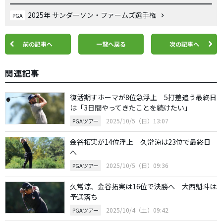
2025年 サンダーソン・ファームズ選手権
PGA
前の記事へ
一覧へ戻る
次の記事へ
関連記事
復活期すホーマが8位急浮上 5打差追う最終日
は「3日間やってきたことを続けたい」
2025/10/5（日）13:07
PGAツアー
金谷拓実が14位浮上 久常涼は23位で最終日
へ
2025/10/5（日）09:36
PGAツアー
久常涼、金谷拓実は16位で決勝へ 大西魁斗は
予選落ち
2025/10/4（土）09:42
PGAツアー