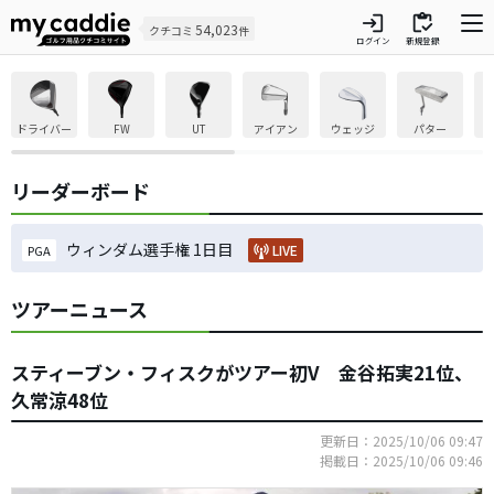
login
inventory
54,023
クチコミ
件
ログイン
新規登録
ドライバー
FW
UT
アイアン
ウェッジ
パター
リーダーボード
ウィンダム選手権 1日目
LIVE
PGA
ツアーニュース
スティーブン・フィスクがツアー初V 金谷拓実21位、
久常涼48位
更新日：2025/10/06 09:47
掲載日：2025/10/06 09:46