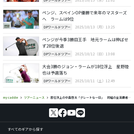
ペンジ、スペインOP優勝で来年のマスターズ
へ ラームは9位
2025/10/13（月）13:25
DPワールドツアー
ペンジが今季3勝目王手 地元ラームは伸ばせ
ず28位後退
2025/10/12（日）13:08
DPワールドツアー
大会3勝のジョン・ラームが18位浮上 星野陸
也は予選落ち
2025/10/11（土）12:49
DPワールドツアー
my caddie
ツアーニュース
首位浮上の中島啓太「グレートな一日」 同組の全英覇者ロウリー「ケイタを倒すの難しい」
すべてのギアから探す