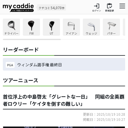
login
inventory
54,070
クチコミ
件
ログイン
新規登録
ドライバー
FW
UT
アイアン
ウェッジ
パター
リーダーボード
ウィンダム選手権 最終日
PGA
ツアーニュース
首位浮上の中島啓太「グレートな一日」 同組の全英覇
者ロウリー「ケイタを倒すの難しい」
更新日：2025/10/19 10:28
掲載日：2025/10/19 10:27