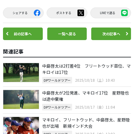
シェアする
ポストする
LINEで送る
前の記事へ
一覧へ戻る
次の記事へ
関連記事
中島啓太は2打差4位 フリートウッド首位、マ
キロイは17位
2025/10/18（土）10:43
DPワールドツアー
中島啓太が2位発進、マキロイ17位 星野陸也
は途中棄権
2025/10/17（金）11:04
DPワールドツアー
マキロイ、フリートウッド、中島啓太、星野陸
也が出場 新規インド大会
2025/10/15（水）12:02
DPワールドツアー