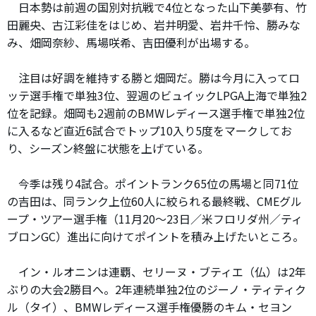
日本勢は前週の国別対抗戦で4位となった山下美夢有、竹
田麗央、古江彩佳をはじめ、岩井明愛、岩井千怜、勝みな
み、畑岡奈紗、馬場咲希、吉田優利が出場する。
注目は好調を維持する勝と畑岡だ。勝は今月に入ってロ
ッテ選手権で単独3位、翌週のビュイックLPGA上海で単独2
位を記録。畑岡も2週前のBMWレディース選手権で単独2位
に入るなど直近6試合でトップ10入り5度をマークしてお
り、シーズン終盤に状態を上げている。
今季は残り4試合。ポイントランク65位の馬場と同71位
の吉田は、同ランク上位60人に絞られる最終戦、CMEグル
ープ・ツアー選手権（11月20～23日／米フロリダ州／ティ
ブロンGC）進出に向けてポイントを積み上げたいところ。
イン・ルオニンは連覇、セリーヌ・ブティエ（仏）は2年
ぶりの大会2勝目へ。2年連続単独2位のジーノ・ティティク
ル（タイ）、BMWレディース選手権優勝のキム・セヨン