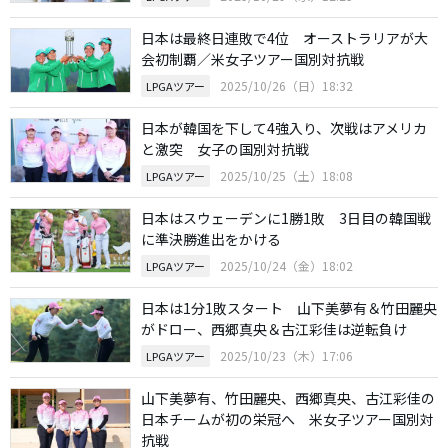
日本は最終日連敗で4位 オーストラリアが大
会初制覇／米女子ツアー国別対抗戦
2025/10/26（日）18:32
LPGAツアー
日本が韓国を下して4強入り、次戦はアメリカ
と激突 女子の国別対抗戦
2025/10/25（土）18:08
LPGAツアー
日本はスウェーデンに1勝1敗 3日目の韓国戦
に準決勝進出をかける
2025/10/24（金）18:02
LPGAツアー
日本は1分1敗スタート 山下美夢有＆竹田麗央
がドロー、西郷真央＆古江彩佳は逆転負け
2025/10/23（木）17:06
LPGAツアー
山下美夢有、竹田麗央、西郷真央、古江彩佳の
日本チームが初の栄冠へ 米女子ツアー国別対
抗戦