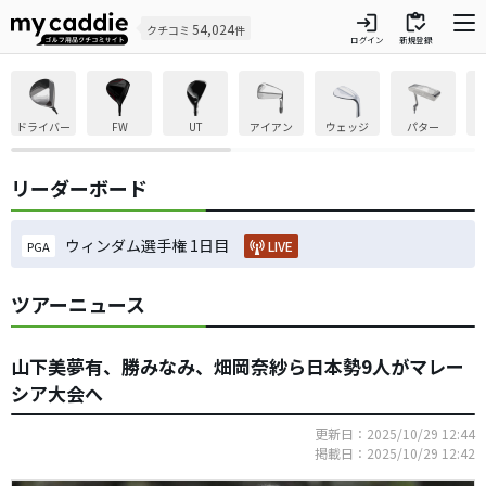
login
inventory
54,024
クチコミ
件
ログイン
新規登録
ドライバー
FW
UT
アイアン
ウェッジ
パター
リーダーボード
ウィンダム選手権 1日目
LIVE
PGA
ツアーニュース
山下美夢有、勝みなみ、畑岡奈紗ら日本勢9人がマレー
シア大会へ
更新日：2025/10/29 12:44
掲載日：2025/10/29 12:42