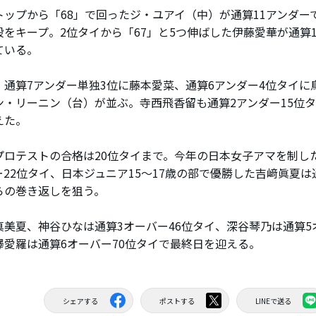
ップから「68」で回ったジ・ユアイ（中）が通算11アンダー
段をキープ。2位タイから「67」と5つ伸ばした伊藤愛華が通算1
ている。
通算7アンダー単独3位に藤本愛菜、通算6アンダー4位タイに
ン・リーニン（台）が並ぶ。寺西飛香留も通算2アンダー15位タ
えた。
ロテストの合格は20位タイまで。今年の日本女子アマを制し
ー22位タイ、日本ジュニア15～17歳の部で優勝した吉﨑眞夏は
らの巻き返しを狙う。
美夏、神谷ひなは通算3オーバー46位タイ、深谷琴乃は通算5
澤愛羅は通算6オーバー70位タイで最終日を迎える。
シェアする
ポストする
LINEで送る