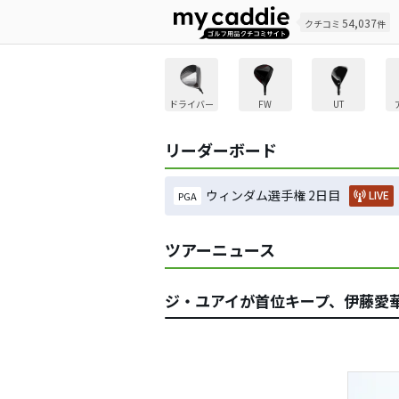
54,037
クチコミ
件
ドライバー
FW
UT
リーダーボード
ウィンダム選手権 2日目
LIVE
PGA
ツアーニュース
ジ・ユアイが首位キープ、伊藤愛