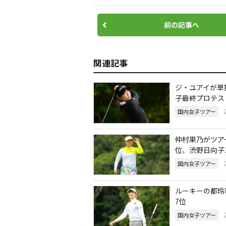
前の記事へ
関連記事
ジ・ユアイが単
子最終プロテス
国内女子ツアー
仲村果乃がツア
位、渋野日向子
国内女子ツアー
ルーキーの都玲
7位
国内女子ツアー