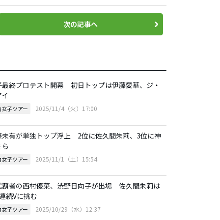
次の記事へ
子最終プロテスト開幕 初日トップは伊藤愛華、ジ・
アイ
2025/11/4（火）17:00
内女子ツアー
藤未有が単独トップ浮上 2位に佐久間朱莉、3位に神
そら
2025/11/1（土）15:54
内女子ツアー
代覇者の西村優菜、渋野日向子が出場 佐久間朱莉は
週連続Vに挑む
2025/10/29（水）12:37
内女子ツアー