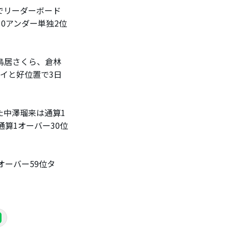
でリーダーボード
0アンダー単独2位
鳥居さくら、倉林
イと好位置で3日
た中澤瑠来は通算1
通算1オーバー30位
オーバー59位タ