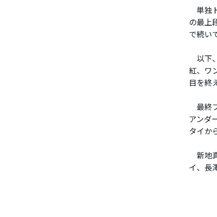
単独ト
の最上
で続い
以下、
紅、ワ
目を終
最終プ
アンダ
タイか
新地真
イ、長