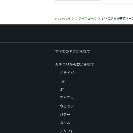
my caddie
ツアーニュース
ジ・ユアイが首位キー
すべてのギアから探す
カテゴリから製品を探す
ドライバー
FW
UT
アイアン
ウェッジ
パター
ボール
シャフト