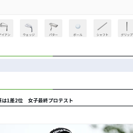
アイアン
ウェッジ
パター
ボール
シャフト
グリップ
華は1差2位 女子最終プロテスト