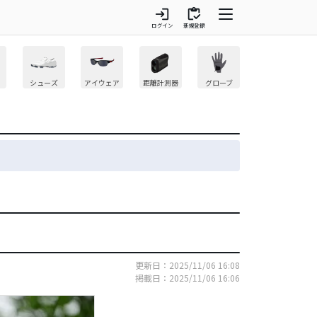
login
inventory
ログイン
新規登録
シューズ
アイウェア
距離計測器
グローブ
更新日：2025/11/06 16:08
掲載日：2025/11/06 16:06