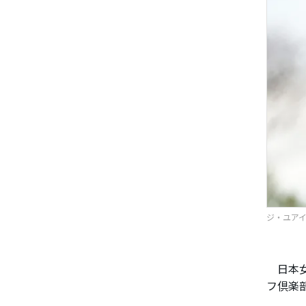
ジ・ユアイ 
日本女
フ倶楽部