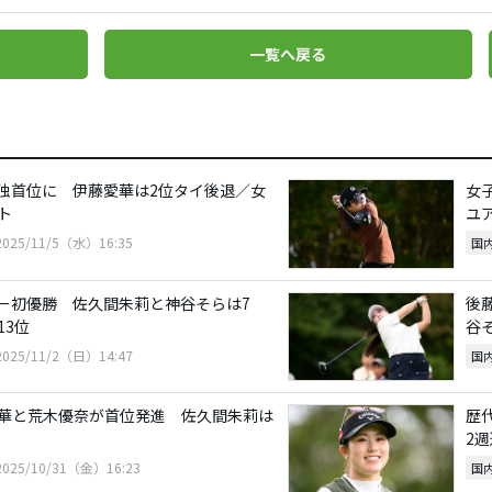
一覧へ戻る
独首位に 伊藤愛華は2位タイ後退／女
女
ト
ユ
2025/11/5（水）16:35
国
ー初優勝 佐久間朱莉と神谷そらは7
後
13位
谷
2025/11/2（日）14:47
国
華と荒木優奈が首位発進 佐久間朱莉は
歴
2
2025/10/31（金）16:23
国