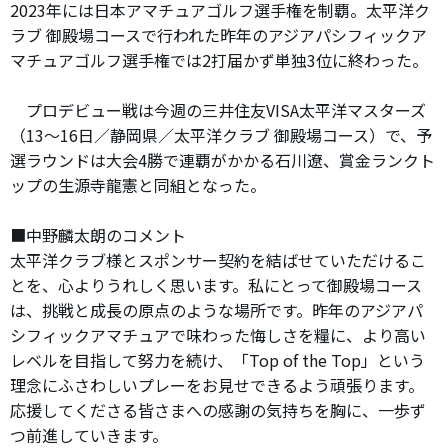
2023年には日本アマチュアゴルフ選手権を制覇。太平洋ク
ラブ 御殿場コースで行われた昨年のアジアパシフィックア
マチュアゴルフ選手権では2打届かず単独3位に終わった。
プロデビュー戦は今週の三井住友VISA太平洋マスターズ
（13～16日／静岡県／太平洋クラブ 御殿場コース）で、予
選ラウンドは大会4勝で連覇がかかる石川遼、賞金ランクト
ップの生源寺龍憲と同組となった。
■中野麟太朗のコメント
太平洋クラブ様とスポンサー契約を結ばせていただけるこ
とを、心よりうれしく思います。私にとって御殿場コース
は、挑戦と成長の原点のような場所です。昨年のアジアパ
シフィックアマチュアで味わった悔しさを糧に、より高い
レベルを目指して努力を続け、「Top of the Top」という
理念にふさわしいプレーをお見せできるよう頑張ります。
応援してくださる皆さまへの感謝の気持ちを胸に、一歩ず
つ前進していきます。