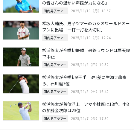
の皆さんの温かい声援が力になる」
2025/11/10（月）18:57
国内男子ツアー
松坂大輔氏、男子ツアーのカシオワールドオー
プンに出場「一打一打を大切に」
2025/11/10（月）12:24
国内男子ツアー
杉浦悠太が今季初優勝 最終ラウンドは悪天候
で中止
2025/11/9（日）10:52
国内男子ツアー
杉浦悠太が今季初V王手 3打差に生源寺龍憲
ら、石川遼7位
2025/11/8（土）16:42
国内男子ツアー
杉浦悠太が首位浮上 アマ小林匠は13位、中3
の加藤金次郎は23位
2025/11/7（金）17:30
国内男子ツアー