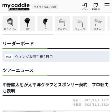
login
inventory
54,025
クチコミ
件
ログイン
新規登録
ドライバー
FW
UT
アイアン
ウェッジ
パター
リーダーボード
ウィンダム選手権 1日目
PGA
ツアーニュース
中野麟太朗が太平洋クラブとスポンサー契約 プロ転向
も表明
更新日：2025/11/11 17:26
掲載日：2025/11/11 17:24