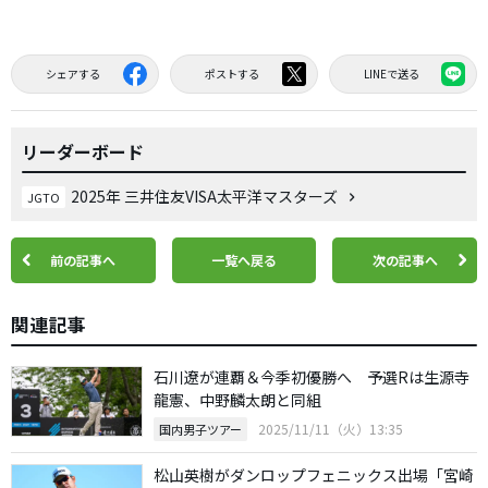
シェアする
ポストする
LINEで送る
リーダーボード
2025年 三井住友VISA太平洋マスターズ
JGTO
前の記事へ
一覧へ戻る
次の記事へ
関連記事
石川遼が連覇＆今季初優勝へ 予選Rは生源寺
龍憲、中野麟太朗と同組
2025/11/11（火）13:35
国内男子ツアー
松山英樹がダンロップフェニックス出場「宮崎