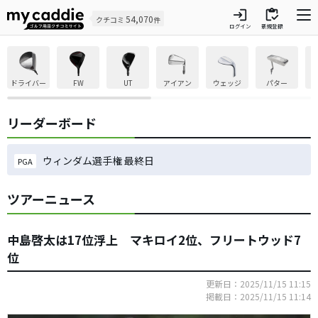
login
inventory
54,070
クチコミ
件
ログイン
新規登録
ドライバー
FW
UT
アイアン
ウェッジ
パター
リーダーボード
ウィンダム選手権 最終日
PGA
ツアーニュース
中島啓太は17位浮上 マキロイ2位、フリートウッド7
位
更新日：2025/11/15 11:15
掲載日：2025/11/15 11:14