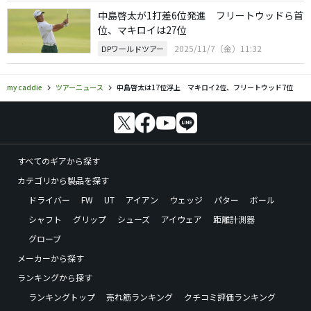
中島啓太が1打差6位発進 フリートウッドら首
位、マキロイは27位
2025/11/7（金）11:32
DPワールドツアー
my caddie
ツアーニュース
中島啓太は17位浮上 マキロイ2位、フリートウッド7位
すべてのギアから探す
カテゴリから製品を探す
ドライバー
FW
UT
アイアン
ウェッジ
パター
ボール
シャフト
グリップ
シューズ
アイウェア
距離計測器
グローブ
メーカーから探す
ランキングから探す
ランキングトップ
売れ筋ランキング
クチコミ評価ランキング