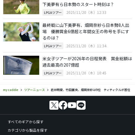
下美夢有ら日本勢のスタート時刻は？
2025/11/20（木）12:33
LPGAツアー
最終戦に山下美夢有、畑岡奈紗ら日本勢8人出
場 優勝賞金6億超と年間女王の称号を手にす
るのは？
2025/11/20（木）11:34
LPGAツアー
米女子ツアーが2026年の日程発表 賞金総額は
過去最高の207億超
2025/11/20（木）10:45
LPGAツアー
my caddie
ツアーニュース
岩井明愛、竹田麗央、畑岡奈紗は9位 ティティクルが首位
すべてのギアから探す
カテゴリから製品を探す