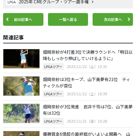
2025年 CMEグループ・ツアー選手権
LPGA
前の記事へ
一覧へ戻る
次の記事へ
関連記事
畑岡奈紗が4打差3位で決勝ラウンドへ「明日以
降もしっかり伸ばしていけるように」
2025/11/22（土）15:31
LPGAツアー
畑岡奈紗は3位キープ、山下美夢有21位 ティ
ティクルが首位
2025/11/22（土）10:39
LPGAツアー
畑岡奈紗が3位発進 岩井千怜は7位、山下美夢
有は32位
2025/11/21（金）10:28
LPGAツアー
優勝賞金6億超の最終戦がいよいよ開幕へ 山