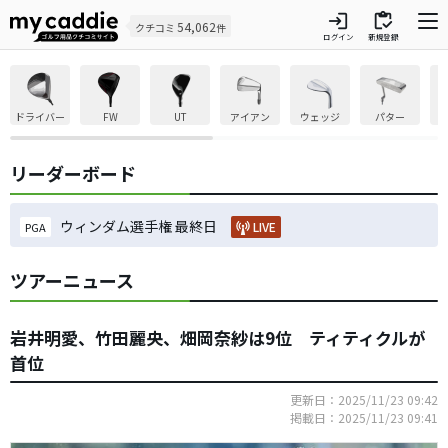
login
inventory
54,062
クチコミ
件
ログイン
新規登録
ドライバー
FW
UT
アイアン
ウェッジ
パター
リーダーボード
ウィンダム選手権 最終日
LIVE
PGA
ツアーニュース
岩井明愛、竹田麗央、畑岡奈紗は9位 ティティクルが
首位
更新日：2025/11/23 09:42
掲載日：2025/11/23 09:41