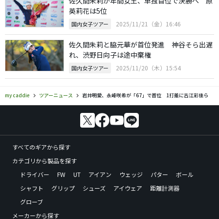
佐久間朱莉が年間女王、単独首位で決勝へ 原
英莉花は5位
2025/11/21（金）16:46
国内女子ツアー
佐久間朱莉と脇元華が首位発進 神谷そら出遅
れ、渋野日向子は途中棄権
2025/11/20（木）15:54
国内女子ツアー
my caddie
ツアーニュース
岩井明愛、永峰咲希が「67」で首位 1打差に古江彩佳ら
すべてのギアから探す
カテゴリから製品を探す
ドライバー
FW
UT
アイアン
ウェッジ
パター
ボール
シャフト
グリップ
シューズ
アイウェア
距離計測器
グローブ
メーカーから探す