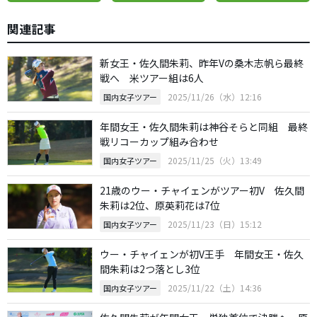
関連記事
新女王・佐久間朱莉、昨年Vの桑木志帆ら最終
戦へ 米ツアー組は6人
2025/11/26（水）12:16
国内女子ツアー
年間女王・佐久間朱莉は神谷そらと同組 最終
戦リコーカップ組み合わせ
2025/11/25（火）13:49
国内女子ツアー
21歳のウー・チャイェンがツアー初V 佐久間
朱莉は2位、原英莉花は7位
2025/11/23（日）15:12
国内女子ツアー
ウー・チャイェンが初V王手 年間女王・佐久
間朱莉は2つ落とし3位
2025/11/22（土）14:36
国内女子ツアー