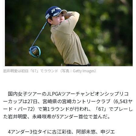
岩井明愛は初日「67」でラウンド（写真：Getty Images）
国内女子ツアーのJLPGAツアーチャンピオンシップリコ
ーカップは27日、宮崎県の宮崎カントリークラブ（6,543ヤ
ード・パー72）で第1ラウンドが行われ、「67」でプレーし
た岩井明愛、永峰咲希が5アンダー首位で並んだ。
4アンダー3位タイに古江彩佳、阿部未悠、申ジエ