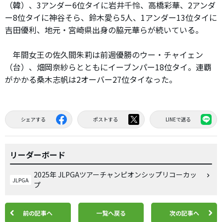
（韓）、3アンダー6位タイに岩井千怜、高橋彩華、2アンダ
ー8位タイに神谷そら、鈴木愛ら5人、1アンダー13位タイに
吉田優利、地元・宮崎県出身の脇元華らが続いている。
年間女王の佐久間朱莉は前週優勝のウー・チャイェン
（台）、畑岡奈紗らとともにイーブンパー18位タイ。連覇
がかかる桑木志帆は2オーバー27位タイなった。
シェアする
ポストする
LINEで送る
リーダーボード
2025年 JLPGAツアーチャンピオンシップリコーカッ
JLPGA
プ
前の記事へ
一覧へ戻る
次の記事へ