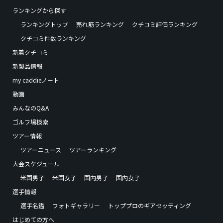
ランキングから探す
ランキングトップ
売れ筋ランキング
クチコミ評価ランキング
クチコミ件数ランキング
新着クチコミ
新製品情報
my caddieノート
動画
みんなのQ&A
ゴルフ場検索
ツアー情報
ツアーニュース
ツアーランキング
大会スケジュール
米国男子
米国女子
国内男子
国内女子
選手情報
選手名鑑
フォトギャラリー
トッププロのギアセッティング
はじめての方へ