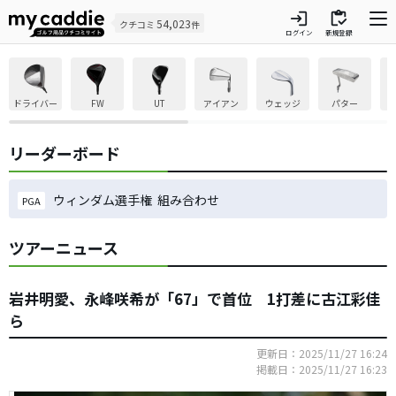
login
inventory
54,023
クチコミ
件
ログイン
新規登録
ドライバー
FW
UT
アイアン
ウェッジ
パター
リーダーボード
ウィンダム選手権 組み合わせ
PGA
ツアーニュース
岩井明愛、永峰咲希が「67」で首位 1打差に古江彩佳
ら
更新日：2025/11/27 16:24
掲載日：2025/11/27 16:23