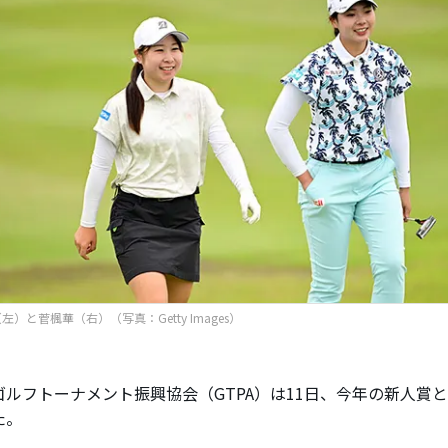
）と菅楓華（右）（写真：Getty Images）
ルフトーナメント振興協会（GTPA）は11日、今年の新人賞
た。