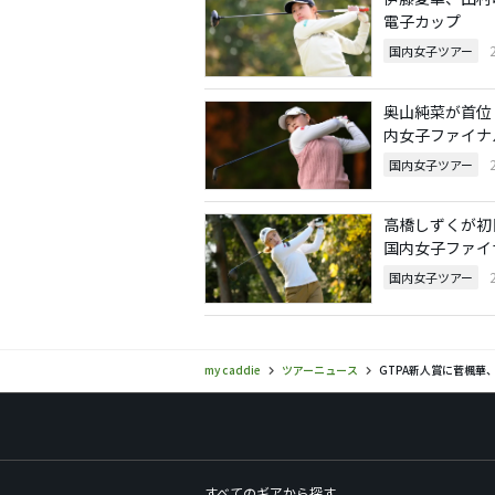
電子カップ
国内女子ツアー
奥山純菜が首位
内女子ファイナ
国内女子ツアー
高橋しずくが初
国内女子ファイ
国内女子ツアー
my caddie
ツアーニュース
GTPA新人賞に菅楓
すべてのギアから探す