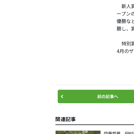
新人賞
ープン
優勝な
勝し、
特別賞
4月の
前の記事へ
関連記事
伊藤愛華、田村萌