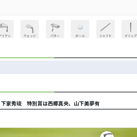
アイアン
ウェッジ
パター
ボール
シャフト
グリップ
、下家秀琉 特別賞は西郷真央、山下美夢有