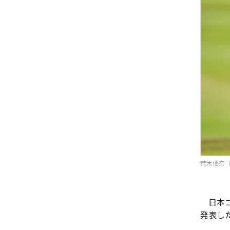
荒木優奈（左
日本ゴ
発表し