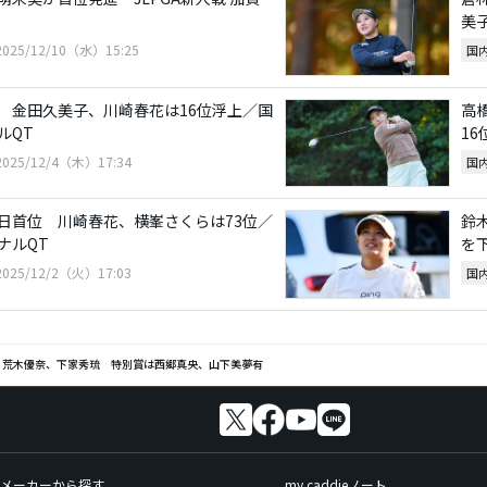
美
2025/12/10（水）15:25
国
 金田久美子、川崎春花は16位浮上／国
高
ルQT
1
2025/12/4（木）17:34
国
日首位 川崎春花、横峯さくらは73位／
鈴
ナルQT
を
2025/12/2（火）17:03
国
華、荒木優奈、下家秀琉 特別賞は西郷真央、山下美夢有
メーカーから探す
my caddieノート