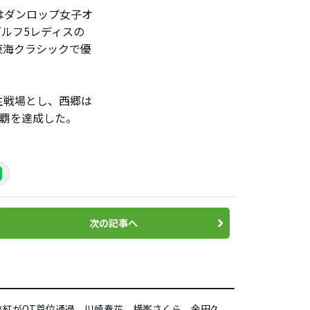
はダンロップ女子オ
ゴルフ5レディスの
東海クラシックで優
主戦場とし、西郷は
制覇を達成した。
次の記事へ
林紅がQT首位通過 川崎春花、横峯さくら、金田久