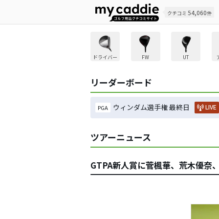
54,060
クチコミ
件
ドライバー
FW
UT
リーダーボード
ウィンダム選手権 最終日
LIVE
PGA
ツアーニュース
GTPA新人賞に菅楓華、荒木優奈