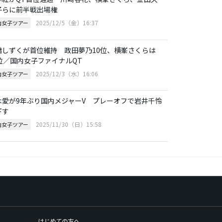
子らに前半戦出場権
2025/12/5（金）16:37
内女子ツアー
橋しずくが首位維持 政田夢乃10位、横峯さくらは
6位／国内女子ファイナルQT
2025/12/3（水）16:06
内女子ツアー
木愛が9年ぶり国内メジャーV プレーオフで岩井千怜
下す
2025/11/30（日）15:58
内女子ツアー
はじめての方へ