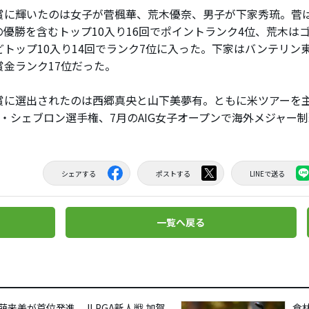
に輝いたのは女子が菅楓華、荒木優奈、男子が下家秀琉。菅
の優勝を含むトップ10入り16回でポイントランク4位、荒木は
どトップ10入り14回でランク7位に入った。下家はバンテリン
賞金ランク17位だった。
に選出されたのは西郷真央と山下美夢有。ともに米ツアーを
ザ・シェブロン選手権、7月のAIG女子オープンで海外メジャー
シェアする
ポストする
LINEで送る
一覧へ戻る
来美が首位発進 JLPGA新人戦 加賀
倉