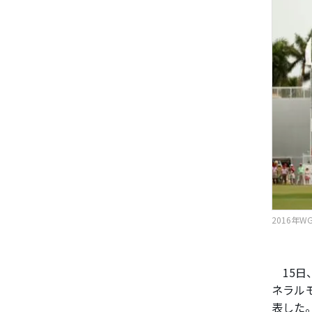
2016年W
15日
ネラル
表した