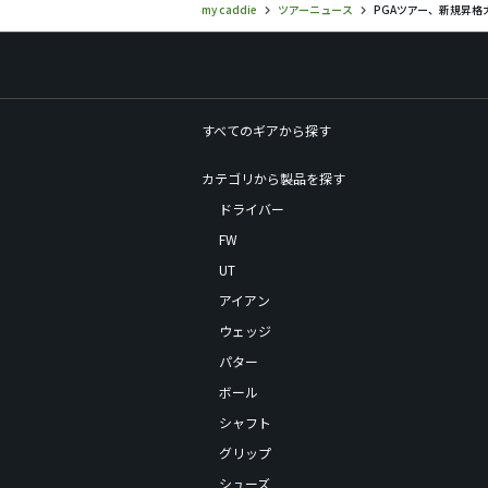
my caddie
ツアーニュース
PGAツアー、新規昇
すべてのギアから探す
カテゴリから製品を探す
ドライバー
FW
UT
アイアン
ウェッジ
パター
ボール
シャフト
グリップ
シューズ