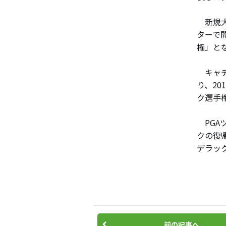
新規大
ターで
権」と
キャデ
り、20
ク選手
PGA
クの復
デラッ
前の記事へ