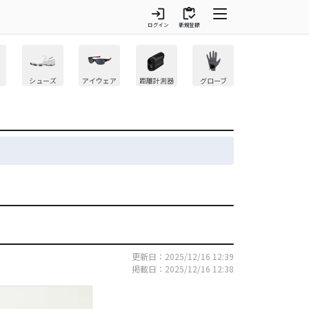
login
inventory
ログイン
新規登録
シューズ
アイウェア
距離計測器
グローブ
更新日：2025/12/16 12:39
掲載日：2025/12/16 12:38