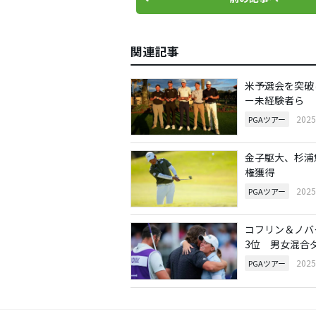
関連記事
米予選会を突破
ー未経験者ら
202
PGAツアー
金子駆大、杉浦
権獲得
202
PGAツアー
コフリン＆ノバ
3位 男女混合
202
PGAツアー