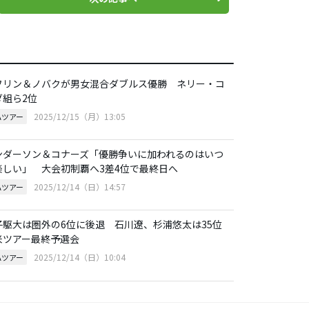
フリン＆ノバクが男女混合ダブルス優勝 ネリー・コ
ダ組ら2位
2025/12/15（月）13:05
Aツアー
ンダーソン＆コナーズ「優勝争いに加われるのはいつ
楽しい」 大会初制覇へ3差4位で最終日へ
2025/12/14（日）14:57
Aツアー
子駆大は圏外の6位に後退 石川遼、杉浦悠太は35位
米ツアー最終予選会
2025/12/14（日）10:04
Aツアー