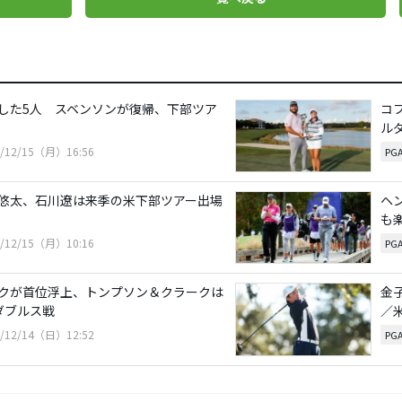
した5人 スベンソンが復帰、下部ツア
コ
ル
5/12/15（月）16:56
PG
悠太、石川遼は来季の米下部ツアー出場
ヘ
も
5/12/15（月）10:16
PG
クが首位浮上、トンプソン＆クラークは
金
ダブルス戦
／
5/12/14（日）12:52
PG