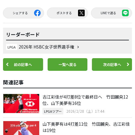
シェアする
ポストする
LINEで送る
リーダーボード
2026年 HSBC女子世界選手権
LPGA
前の記事へ
一覧へ戻る
次の記事へ
関連記事
古江彩佳が4打差8位で最終日へ 竹田麗央12
位、山下美夢有16位
2026/2/28（土）17:44
LPGAツアー
山下美夢有は4打差11位 竹田麗央、古江彩佳
は19位