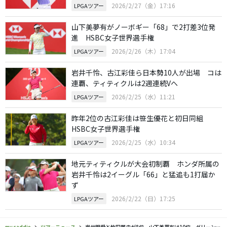
2026/2/27（金）17:16
LPGAツアー
山下美夢有がノーボギー「68」で2打差3位発
進 HSBC女子世界選手権
2026/2/26（木）17:04
LPGAツアー
岩井千怜、古江彩佳ら日本勢10人が出場 コは
連覇、ティティクルは2週連続Vへ
2026/2/25（水）11:21
LPGAツアー
昨年2位の古江彩佳は笹生優花と初日同組
HSBC女子世界選手権
2026/2/25（水）10:34
LPGAツアー
地元ティティクルが大会初制覇 ホンダ所属の
岩井千怜は2イーグル「66」と猛追も1打届か
ず
2026/2/22（日）17:25
LPGAツアー
my caddie
ツアーニュース
岩井明愛と竹田麗央が8位、山下美夢有は10位 グリーンが通算7勝目