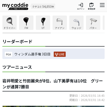
login
inventory
54,053
クチコミ
件
ログイン
新規登録
ドライバー
FW
UT
アイアン
ウェッジ
パター
リーダーボード
ウィンダム選手権 3日目
LIVE
PGA
ツアーニュース
岩井明愛と竹田麗央が8位、山下美夢有は10位 グリー
ンが通算7勝目
更新日：2026/03/01 16:45
掲載日：2026/03/01 16:42