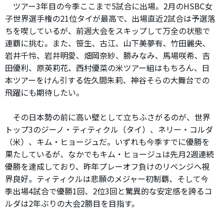
ツアー3年目の今季ここまで5試合に出場。2月のHSBC女
子世界選手権の21位タイが最高で、出場直近2試合は予選落
ちを喫しているが、前週大会をスキップして万全の状態で
連覇に挑む。また、笹生、古江、山下美夢有、竹田麗央、
岩井千怜、岩井明愛、畑岡奈紗、勝みなみ、馬場咲希、吉
田優利、原英莉花、西村優菜の米ツアー組はもちろん、日
本ツアーをけん引する佐久間朱莉、神谷そらの大舞台での
飛躍にも期待したい。
その日本勢の前に高い壁として立ちふさがるのが、世界
トップ3のジーノ・ティティクル（タイ）、ネリー・コルダ
（米）、キム・ヒョージュだ。いずれも今季すでに優勝を
果たしているが、なかでもキム・ヒョージュは先月2週連続
優勝を達成しており、昨年プレーオフ負けのリベンジへ視
界良好。ティティクルは悲願のメジャー初制覇、そして今
季出場4試合で優勝1回、2位3回と驚異的な安定感を誇るコ
ルダは2年ぶりの大会2勝目を目指す。