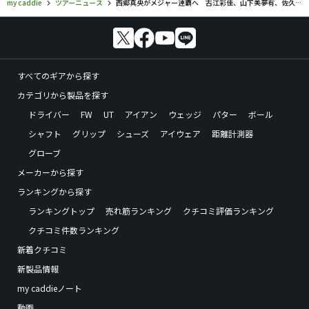
my caddie
ツアーニュース
西郷真央がメジャー連覇へ 古江彩佳、山下美夢有、佐久間朱莉ら日本勢15人出場
すべてのギアから探す
カテゴリから製品を探す
ドライバー
FW
UT
アイアン
ウェッジ
パター
ボール
シャフト
グリップ
シューズ
アイウェア
距離計測器
グローブ
メーカーから探す
ランキングから探す
ランキングトップ
売れ筋ランキング
クチコミ評価ランキング
クチコミ件数ランキング
新着クチコミ
新製品情報
my caddieノート
動画