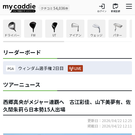
login
inventory
54,036
クチコミ
件
ログイン
新規登録
ドライバー
FW
UT
アイアン
ウェッジ
パター
リーダーボード
ウィンダム選手権 2日目
LIVE
PGA
ツアーニュース
西郷真央がメジャー連覇へ 古江彩佳、山下美夢有、佐
久間朱莉ら日本勢15人出場
更新日：2026/04/22 12:25
掲載日：2026/04/22 12:11