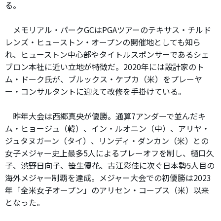
る。
メモリアル・パークGCはPGAツアーのテキサス・チルド
レンズ・ヒューストン・オープンの開催地としても知ら
れ、ヒューストン中心部やタイトルスポンサーであるシェ
ブロン本社に近い立地が特徴だ。2020年には設計家のト
ム・ドーク氏が、ブルックス・ケプカ（米）をプレーヤ
ー・コンサルタントに迎えて改修を手掛けている。
昨年大会は西郷真央が優勝。通算7アンダーで並んだキ
ム・ヒョージュ（韓）、イン・ルオニン（中）、アリヤ・
ジュタヌガーン（タイ）、リンディ・ダンカン（米）との
女子メジャー史上最多5人によるプレーオフを制し、樋口久
子、渋野日向子、笹生優花、古江彩佳に次ぐ日本勢5人目の
海外メジャー制覇を達成。メジャー大会での初優勝は2023
年「全米女子オープン」のアリセン・コープス（米）以来
となった。