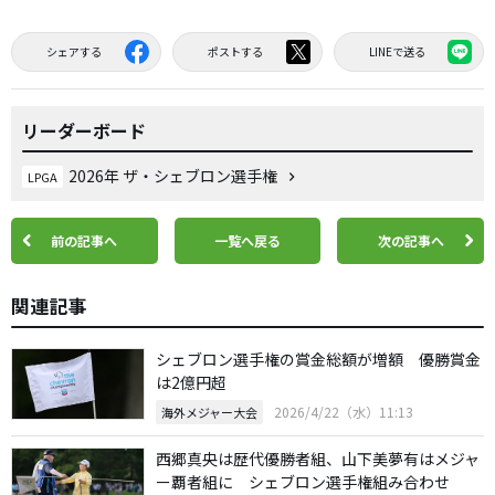
シェアする
ポストする
LINEで送る
リーダーボード
2026年 ザ・シェブロン選手権
LPGA
前の記事へ
一覧へ戻る
次の記事へ
関連記事
シェブロン選手権の賞金総額が増額 優勝賞金
は2億円超
2026/4/22（水）11:13
海外メジャー大会
西郷真央は歴代優勝者組、山下美夢有はメジャ
ー覇者組に シェブロン選手権組み合わせ