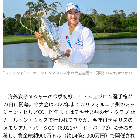
“レジェンド”アニカ・ソレンスタム以来の大会連覇へ（写真：Getty Images）
海外女子メジャーの今季初戦、ザ・シェブロン選手権が
23日に開幕。今大会は2022年までカリフォルニア州のミッ
ション・ヒルズCC、昨年まではテキサス州のザ・クラブ at
カールトン・ウッズで行われてきたが、今年はテキサスの
メモリアル・パークGC（6,811ヤード・パー72）に会場を
移し、賞金総額900万ドル（約14億3,000万円）で開催され