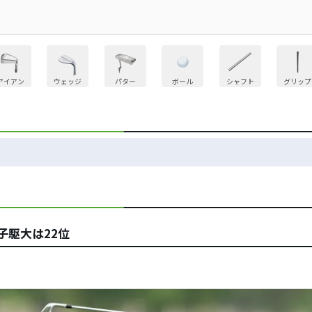
アイアン
ウェッジ
パター
ボール
シャフト
グリップ
子駆大は22位