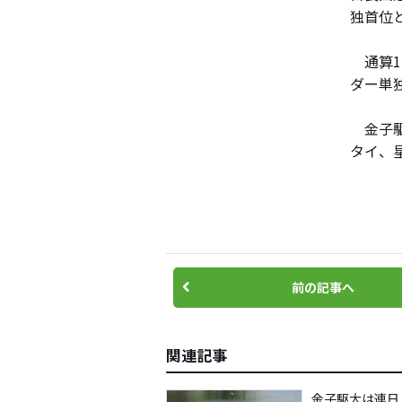
独首位
通算1
ダー単
金子駆
タイ、
前の記事へ
関連記事
金子駆大は連日