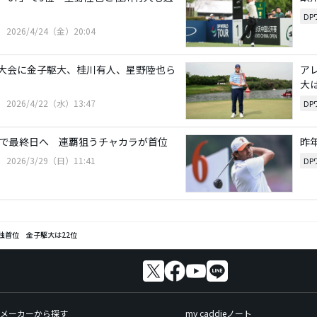
D
2026/4/24（金）20:04
大会に金子駆大、桂川有人、星野陸也ら
ア
大は
2026/4/22（水）13:47
D
位で最終日へ 連覇狙うチャカラが首位
昨
2026/3/29（日）11:41
D
独首位 金子駆大は22位
メーカーから探す
my caddieノート