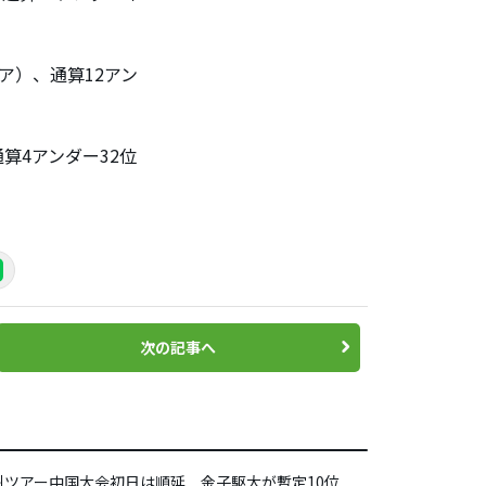
ア）、通算12アン
算4アンダー32位
。
次の記事へ
州ツアー中国大会初日は順延 金子駆大が暫定10位