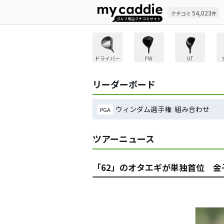
54,023
クチコミ
件
ドライバー
FW
UT
リーダーボード
ウィンダム選手権 組み合わせ
PGA
ツアーニュース
「62」のオタエギが単独首位 金