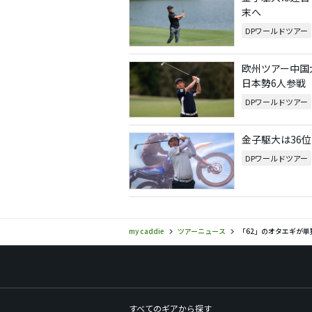
末へ
DPワールドツアー
欧州ツアー中国
日本勢6人参戦
DPワールドツアー
金子駆大は36
DPワールドツアー
my caddie
ツアーニュース
「62」のオタエギが単
すべてのギアから探す