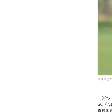
単独首位の
DPワ
GC（7
首長国