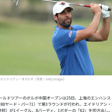
エイドリアン・オタエギ（写真：Getty Images）
ールドツアーのボルボ中国オープンは25日、上海のエンハンス
,188ヤード・パー71）で第3ラウンドが行われ、エイドリアン
連邦）が1イーグル、8バーディ、1ボギーの「62」を叩き出し、