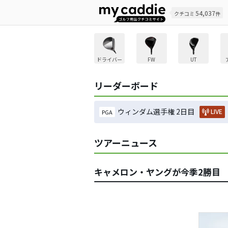
54,037
クチコミ
件
ドライバー
FW
UT
リーダーボード
ウィンダム選手権 2日目
LIVE
PGA
ツアーニュース
キャメロン・ヤングが今季2勝目 