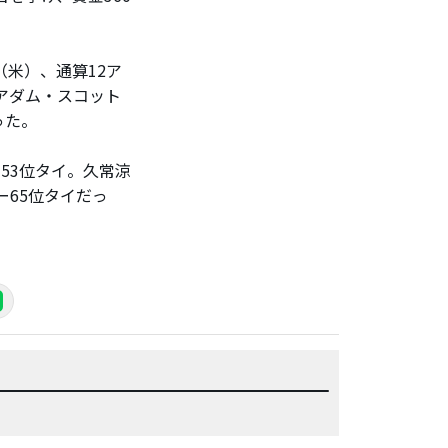
米）、通算12ア
アダム・スコット
った。
53位タイ。久常涼
ー65位タイだっ