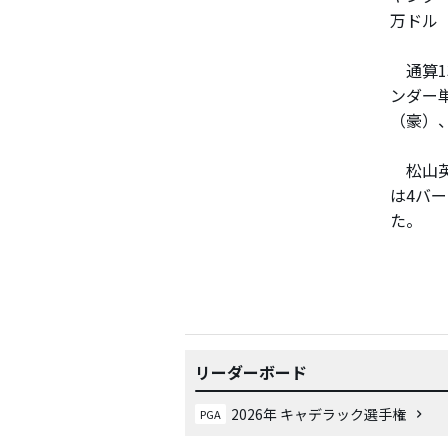
万ドル（
通算1
ンダー
（豪）
松山英
は4バ
た。
リーダーボード
2026年 キャデラック選手権
PGA