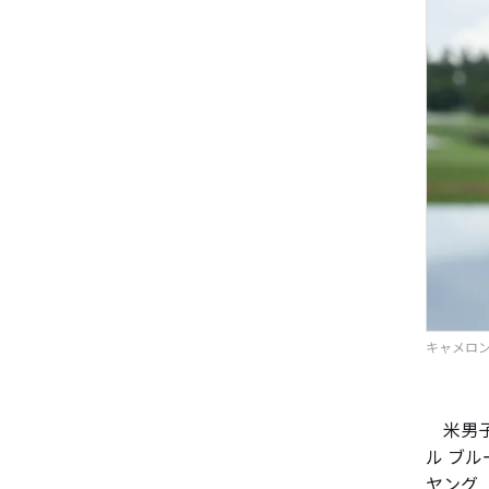
キャメロン・
米男子
ル ブル
ヤング（