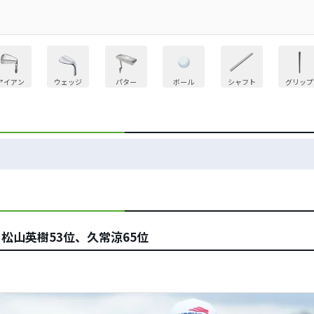
アイアン
ウェッジ
パター
ボール
シャフト
グリップ
松山英樹53位、久常涼65位