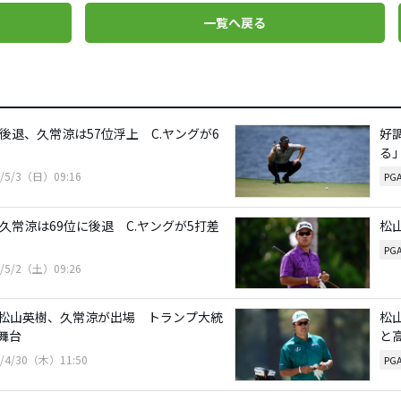
一覧へ戻る
後退、久常涼は57位浮上 C.ヤングが6
好
る
6/5/3（日）09:16
PG
久常涼は69位に後退 C.ヤングが5打差
松
PG
6/5/2（土）09:26
松山英樹、久常涼が出場 トランプ大統
松
舞台
と
6/4/30（木）11:50
PG