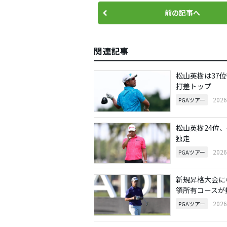
前の記事へ
関連記事
松山英樹は37位
打差トップ
202
PGAツアー
松山英樹24位、
独走
202
PGAツアー
新規昇格大会に
領所有コースが
202
PGAツアー