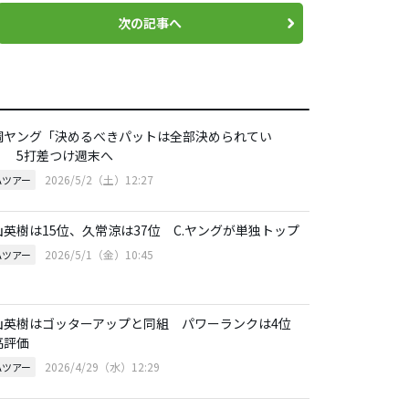
次の記事へ
調ヤング「決めるべきパットは全部決められてい
」 5打差つけ週末へ
2026/5/2（土）12:27
Aツアー
山英樹は15位、久常涼は37位 C.ヤングが単独トップ
2026/5/1（金）10:45
Aツアー
山英樹はゴッターアップと同組 パワーランクは4位
高評価
2026/4/29（水）12:29
Aツアー