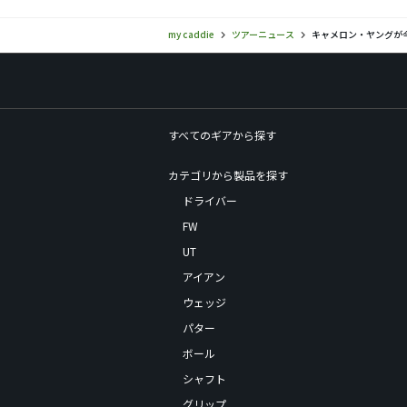
my caddie
ツアーニュース
キャメロン・ヤングが今
すべてのギアから探す
カテゴリから製品を探す
ドライバー
FW
UT
アイアン
ウェッジ
パター
ボール
シャフト
グリップ