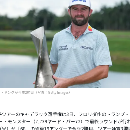
ヤングが今季2勝目（写真：Getty Images）
ツアーのキャデラック選手権は3日、フロリダ州のトランプ・
ー・モンスター（7,739ヤード・パー72）で最終ラウンドが
米）が「68」の通算19アンダーで今季2勝目、ツアー通算3勝