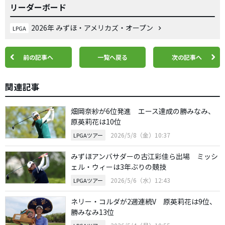
リーダーボード
2026年 みずほ・アメリカズ・オープン
LPGA
前の記事へ
一覧へ戻る
次の記事へ
関連記事
畑岡奈紗が6位発進 エース達成の勝みなみ、
原英莉花は10位
2026/5/8（金）10:37
LPGAツアー
みずほアンバサダーの古江彩佳ら出場 ミッシ
ェル・ウィーは3年ぶりの競技
2026/5/6（水）12:43
LPGAツアー
ネリー・コルダが2週連続V 原英莉花は9位、
勝みなみ13位