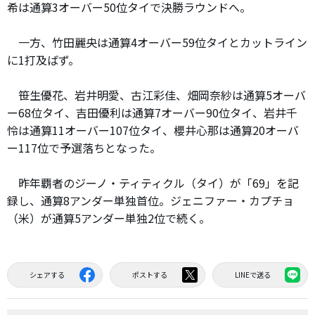
希は通算3オーバー50位タイで決勝ラウンドへ。
一方、竹田麗央は通算4オーバー59位タイとカットライン
に1打及ばず。
笹生優花、岩井明愛、古江彩佳、畑岡奈紗は通算5オーバ
ー68位タイ、吉田優利は通算7オーバー90位タイ、岩井千
怜は通算11オーバー107位タイ、櫻井心那は通算20オーバ
ー117位で予選落ちとなった。
昨年覇者のジーノ・ティティクル（タイ）が「69」を記
録し、通算8アンダー単独首位。ジェニファー・カプチョ
（米）が通算5アンダー単独2位で続く。
シェアする
ポストする
LINEで送る