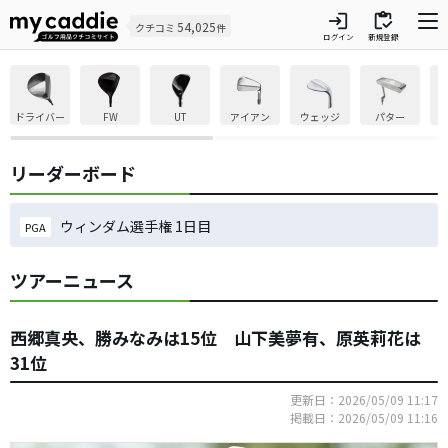
login
inventory
54,025
クチコミ
件
ログイン
新規登録
ドライバー
FW
UT
アイアン
ウェッジ
パター
リーダーボード
ウィンダム選手権 1日目
PGA
ツアーニュース
西郷真央、勝みなみは15位 山下美夢有、原英莉花は
31位
更新日：2026/05/09 11:17
掲載日：2026/05/09 11:16