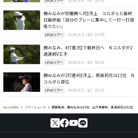
2026/5/4（月）10:55
LPGAツアー
勝みなみが初優勝へ3位浮上 コルダらと最終
日最終組「自分のプレーに集中して一打一打頑
張りたい」
2026/5/3（日）10:54
LPGAツアー
勝みなみ、4打差3位で最終日へ N.コルダが2
週連続V王手
2026/5/3（日）08:32
LPGAツアー
勝みなみが2打差4位浮上、原英莉花は11位 N.
コルダら首位
2026/5/2（土）10:23
LPGAツアー
my caddie
ツアーニュース
西郷真央、勝みなみは15位 山下美夢有、原英莉花は31位