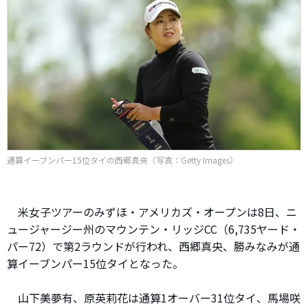
通算イーブンパー15位タイの西郷真央（写真：Getty Images）
米女子ツアーのみずほ・アメリカズ・オープンは8日、ニ
ュージャージー州のマウンテン・リッジCC（6,735ヤード・
パー72）で第2ラウンドが行われ、西郷真央、勝みなみが通
算イーブンパー15位タイとなった。
山下美夢有、原英莉花は通算1オーバー31位タイ、馬場咲