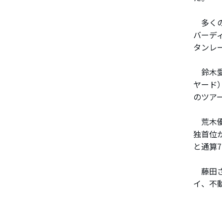
多くの
バーデ
タンレ
鈴木愛
ヤード
のツア
荒木優
独首位
と通算
藤田さ
イ、不