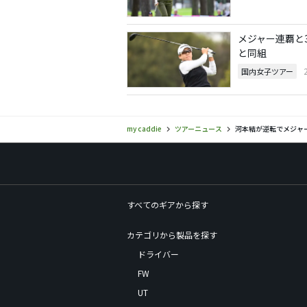
メジャー連覇と
と同組
国内女子ツアー
my caddie
ツアーニュース
河本結が逆転でメジャ
すべてのギアから探す
カテゴリから製品を探す
ドライバー
FW
UT