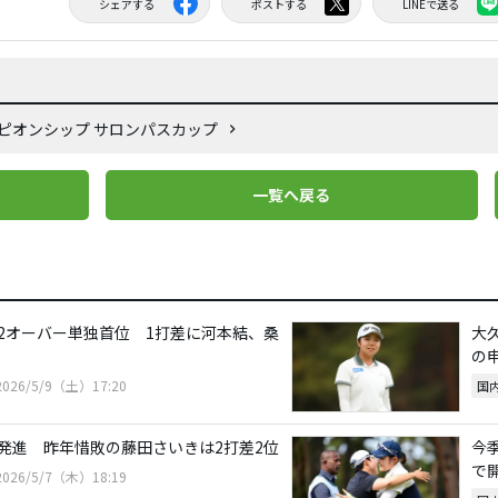
シェアする
ポストする
LINEで送る
ンピオンシップ サロンパスカップ
一覧へ戻る
2オーバー単独首位 1打差に河本結、桑
大
の
2026/5/9（土）17:20
国
発進 昨年惜敗の藤田さいきは2打差2位
今
で
2026/5/7（木）18:19