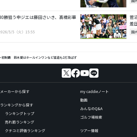
国
30勝狙う申ジエは藤田さいき、髙橋彩華
菅
差
2026/5/5（火）15:55
国
ー初制覇 鈴木愛はホールインワンなど猛追も2打及ばず
メーカーから探す
my caddieノート
動画
ランキングから探す
みんなのQ&A
ランキングトップ
ゴルフ場検索
売れ筋ランキング
クチコミ評価ランキング
ツアー情報