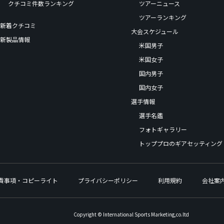
クチコミ件数ランキング
ツアーニュース
ツアーランキング
新着クチコミ
大会スケジュール
新製品情報
米国男子
米国女子
国内男子
国内女子
選手情報
選手名鑑
フォトギャラリー
トッププロのギアセッティング
責事項・コピーライト
プライバシーポリシー
利用規約
会社案
Copyright © International Sports Marketing,co.ltd