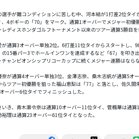
選手が難コンディションに苦しむ中、河本結が1打差2位タイか
ィ、4ボギーの「70」をマーク。通算1オーバーでメジャー初優
ーレディスホンダゴルフトーナメント以来のツアー通算5勝目を
が通算3オーバー単独2位。6打差11位タイからスタートし、98
）の15番パー3でホールインワンを達成するなど「67」を叩き出
ーチャンピオンシップリコーカップに続くメジャー連勝はなら
奈が通算4オーバー単独3位、金澤志奈、桑木志帆が通算5オー
からツアー初優勝を狙った福山恵梨は「77」と落とし、佐久間
7オーバー6位タイでフィニッシュした。
いき、青木瀬令奈は通算10オーバー11位タイ、菅楓華は通算1
動裕理は通算23オーバー61位タイとなった。