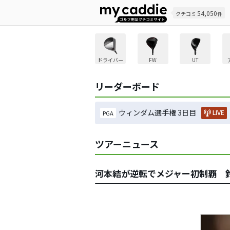
54,050
クチコミ
件
ドライバー
FW
UT
リーダーボード
ウィンダム選手権 3日目
LIVE
PGA
ツアーニュース
河本結が逆転でメジャー初制覇 