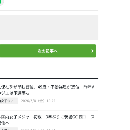
次の記事へ
久保柚季が単独首位、49歳・不動裕理が25位 昨年V
申ジエは予選落ち
2026/5/8（金）18:29
内女子ツアー
季国内女子メジャー初戦 3年ぶりに茨城GC 西コース
開催へ