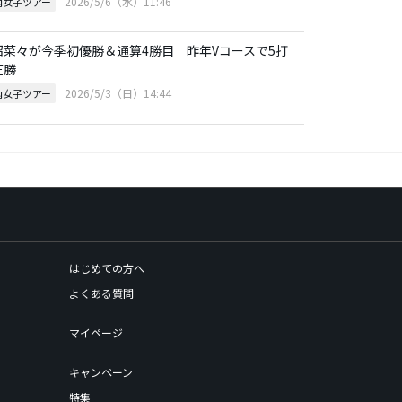
2026/5/6（水）11:46
内女子ツアー
沼菜々が今季初優勝＆通算4勝目 昨年Vコースで5打
圧勝
2026/5/3（日）14:44
内女子ツアー
はじめての方へ
よくある質問
マイページ
キャンペーン
特集