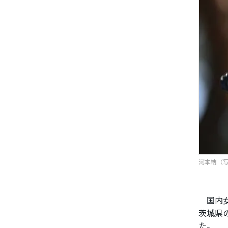
河本結（写真
国内女
茨城県の
た。