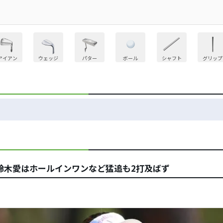
アイアン
ウェッジ
パター
ボール
シャフト
グリップ
鈴木愛はホールインワンなど猛追も2打及ばず