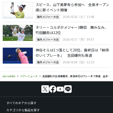
スピース、山下美夢有ら参加へ 全英オープン
週に新イベント開催
2026/4/28（火）13:46
海外メジャー大会
ネリー・コルダがメジャー3勝目 勝みなみ、
竹田麗央は12位
2026/4/27（月）09:07
海外メジャー大会
神谷そらは1つ落として20位、最終日は「納得
のいくプレーを」 吉田優利も後退
2026/4/26（日）12:32
海外メジャー大会
my caddie
ツアーニュース
吉田優利が出場権獲得、原英莉花はプレーオフ敗退 全米女子OP予選会
すべてのギアから探す
カテゴリから製品を探す