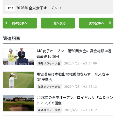
2026年 全米女子オープン
LPGA
前の記事へ
一覧へ戻る
次の記事へ
関連記事
AIG女子オープン 第50回大会の賞金総額は過
去最高16億円
2026/4/29（水）14:00
海外メジャー大会
馬場咲希は本戦出場権獲得ならず 全米女子
OP予選会
2026/4/29（水）13:13
海外メジャー大会
2028年の全英オープン、ロイヤルリザム＆セン
トアンズで開催
2026/4/28（火）14:12
海外メジャー大会