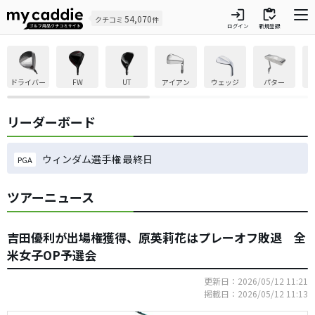
login
inventory
54,070
クチコミ
件
ログイン
新規登録
ドライバー
FW
UT
アイアン
ウェッジ
パター
リーダーボード
ウィンダム選手権 最終日
PGA
ツアーニュース
吉田優利が出場権獲得、原英莉花はプレーオフ敗退 全
米女子OP予選会
更新日：2026/05/12 11:21
掲載日：2026/05/12 11:13