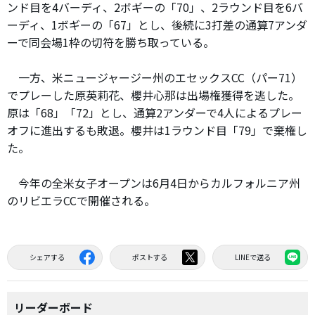
ンド目を4バーディ、2ボギーの「70」、2ラウンド目を6バ
ーディ、1ボギーの「67」とし、後続に3打差の通算7アンダ
ーで同会場1枠の切符を勝ち取っている。
一方、米ニュージャージー州のエセックスCC（パー71）
でプレーした原英莉花、櫻井心那は出場権獲得を逃した。
原は「68」「72」とし、通算2アンダーで4人によるプレー
オフに進出するも敗退。櫻井は1ラウンド目「79」で棄権し
た。
今年の全米女子オープンは6月4日からカルフォルニア州
のリビエラCCで開催される。
シェアする
ポストする
LINEで送る
リーダーボード