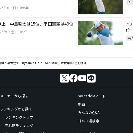
PG
6/5/10（日）09:46
浮上 中島啓太は15位、平田憲聖は49位
イ
位
6/5/9（土）10:27
PG
裏大会で「Dynamic Gold Tour Issue」が使用率1位を獲得
メーカーから探す
my caddieノート
動画
ランキングから探す
みんなのQ&A
ランキングトップ
ゴルフ場検索
売れ筋ランキング