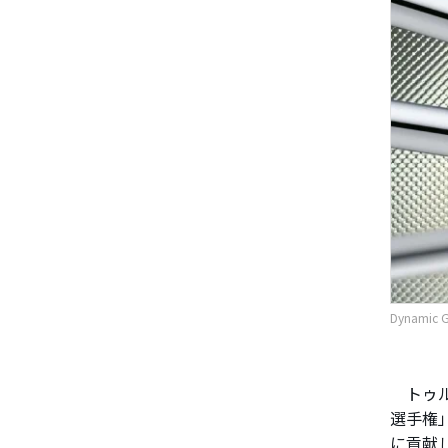
Dynami
トゥル
選手権
に貢献