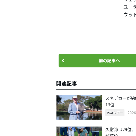
ユーテ
ウッド使
前の記事へ
関連記事
スネデカーが約
13位
202
PGAツアー
久常涼は29位、
が首位