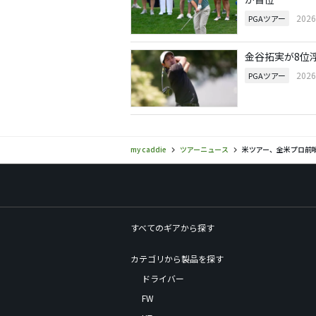
202
PGAツアー
金谷拓実が8位
202
PGAツアー
my caddie
ツアーニュース
米ツアー、全米プロ前哨戦と
すべてのギアから探す
カテゴリから製品を探す
ドライバー
FW