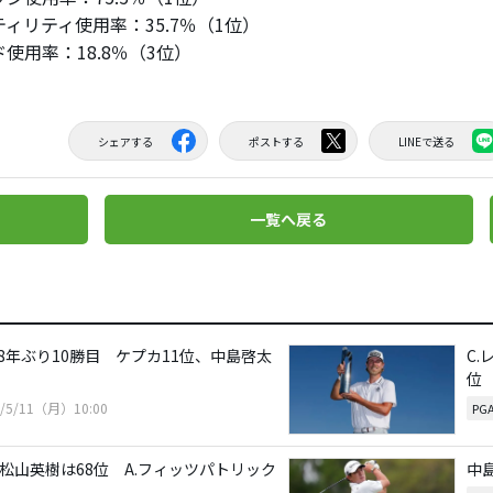
ィリティ使用率：35.7％（1位）
用率：18.8％（3位）
シェアする
ポストする
LINEで送る
一覧へ戻る
8年ぶり10勝目 ケプカ11位、中島啓太
C
位
6/5/11（月）10:00
PG
松山英樹は68位 A.フィッツパトリック
中