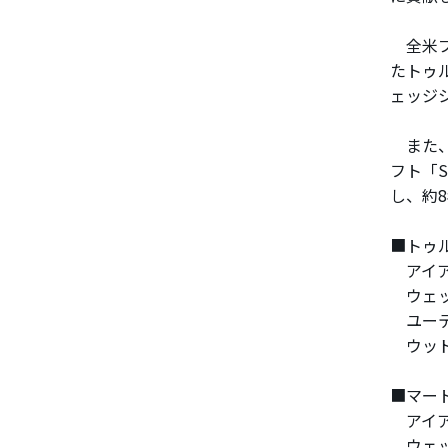
全米プ
たトゥ
ェッジシ
また、
フト「St
し、約
■トゥ
アイアン
ウェッ
ユーテ
ウッド使
■マー
アイアン
ウェッ