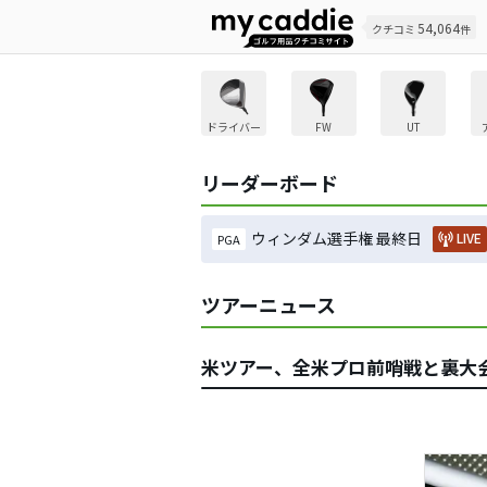
54,064
クチコミ
件
ドライバー
FW
UT
リーダーボード
ウィンダム選手権 最終日
LIVE
PGA
ツアーニュース
米ツアー、全米プロ前哨戦と裏大会で「D