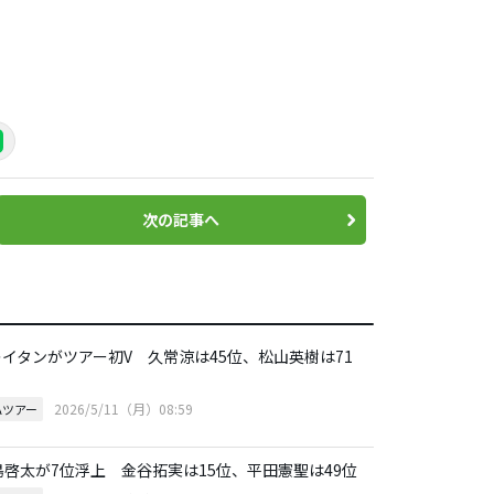
次の記事へ
.レイタンがツアー初V 久常涼は45位、松山英樹は71
2026/5/11（月）08:59
Aツアー
島啓太が7位浮上 金谷拓実は15位、平田憲聖は49位