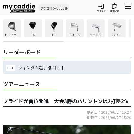
login
inventory
54,060
クチコミ
件
ログイン
新規登録
ドライバー
FW
UT
アイアン
ウェッジ
パター
リーダーボード
ウィンダム選手権 3日目
PGA
ツアーニュース
プライドが首位発進 大会3勝のハリントンは2打差2位
更新日：2026/06/27 15:27
掲載日：2026/06/27 15:26