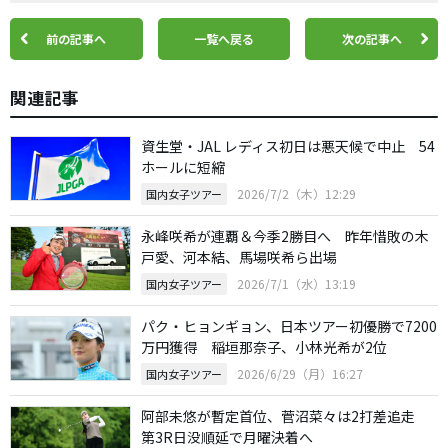
前の記事へ
一覧へ戻る
次の記事へ
関連記事
資生堂・JAL レディス初日は悪天候で中止 54
ホールに短縮
2026/7/2（木）12:29
国内女子ツアー
永峰咲希が連覇＆今季2勝目へ 昨年惜敗の木
戸愛、河本結、馬場咲希ら出場
2026/7/1（水）13:19
国内女子ツアー
パク・ヒョンギョン、日本ツアー初優勝で7200
万円獲得 稲垣那奈子、小林光希が2位
2026/6/29（月）16:27
国内女子ツアー
阿部未悠が暫定首位、菅沼菜々は2打差追走
第3R日没順延で月曜決着へ