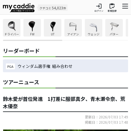
login
inventory
54,023
クチコミ
件
ログイン
新規登録
ドライバー
FW
UT
アイアン
ウェッジ
パター
リーダーボード
ウィンダム選手権 組み合わせ
PGA
ツアーニュース
鈴木愛が首位発進 1打差に服部真夕、青木瀬令奈、荒
木優奈
更新日：2026/07/03 17:49
掲載日：2026/07/03 17:48