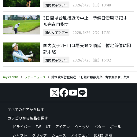
2026/6/28（日）18:48
国内女子ツアー
3日目は台風接近で中止 予備日使用で72ホー
ル完遂目指す
2026/6/26（金）17:51
国内女子ツアー
国内女子2日目は悪天候で順延 暫定首位に阿
部未悠
2026/6/26（金）16:02
国内女子ツアー
my caddie
ツアーニュース
鈴木愛が首位発進 1打差に服部真夕、青木瀬令奈、荒木優奈
すべてのギアから探す
カテゴリから製品を探す
ドライバー
FW
UT
アイアン
ウェッジ
パター
ボール
シャフト
グリップ
シューズ
アイウェア
距離計測器