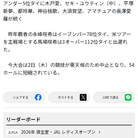
アンダー5位タイに木戸愛、セキ・ユウティン（中）、平塚
新夢、都玲華、神谷桃歌、大須賀望、アマチュアの長澤愛
羅が続く
昨年覇者の永峰咲希はイーブンパー78位タイ、米ツアー
を主戦場とする馬場咲希は3オーバー112位タイと出遅れ
た。
今大会は2日（木）の競技が悪天候のため中止となり、54
ホールに短縮されている。
シェアする
ポストする
LINEで送る
リーダーボード
2026年 資生堂・JAL レディスオープン
JLPGA