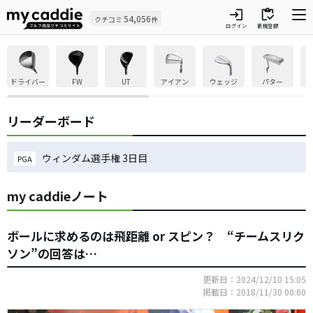
login
inventory
54,056
クチコミ
件
ログイン
新規登録
ドライバー
FW
UT
アイアン
ウェッジ
パター
リーダーボード
ウィンダム選手権 3日目
PGA
my caddieノート
ボールに求めるのは飛距離 or スピン？ “チームスリク
ソン”の回答は…
更新日：2024/12/10 15:05
掲載日：2018/11/30 00:00