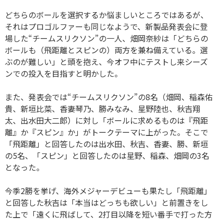
どちらのボールを選択するか悩ましいところではあるが、
それはプロゴルファーも同じなようで、新製品発表会に登
場した“チームスリクソン”の一人、畑岡奈紗は「どちらの
ボールも（飛距離とスピンの）両方を兼ね備えている。選
ぶのが難しい」と頭を抱え、今オフ中にテストし来シーズ
ンでの投入を目指すと明かした。
また、発表会では“チームスリクソン”の8名（畑岡、稲森佑
貴、新垣比菜、香妻琴乃、勝みなみ、星野陸也、秋吉翔
太、出水田大二郎）に対し「ボールに求めるものは『飛距
離』か『スピン』か」がトークテーマに上がった。そこで
「飛距離」と回答したのは出水田、秋吉、香妻、勝、新垣
の5名、「スピン」と回答したのは星野、稲森、畑岡の3名
となった。
今季2勝を挙げ、海外メジャーデビューも果たし「飛距離」
と回答した秋吉は「本当はどっちも欲しい」と前置きをし
た上で「遠くに飛ばして、2打目以降を短い番手で打った方