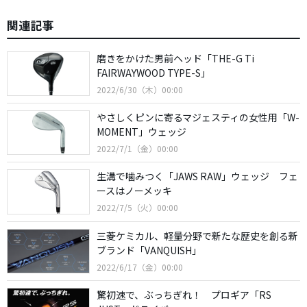
関連記事
磨きをかけた男前ヘッド「THE-G Ti
FAIRWAYWOOD TYPE-S」
2022/6/30（木）00:00
やさしくピンに寄るマジェスティの女性用「W-
MOMENT」ウェッジ
2022/7/1（金）00:00
生溝で噛みつく「JAWS RAW」ウェッジ フェ
ースはノーメッキ
2022/7/5（火）00:00
三菱ケミカル、軽量分野で新たな歴史を創る新
ブランド「VANQUISH」
2022/6/17（金）00:00
驚初速で、ぶっちぎれ！ プロギア「RS