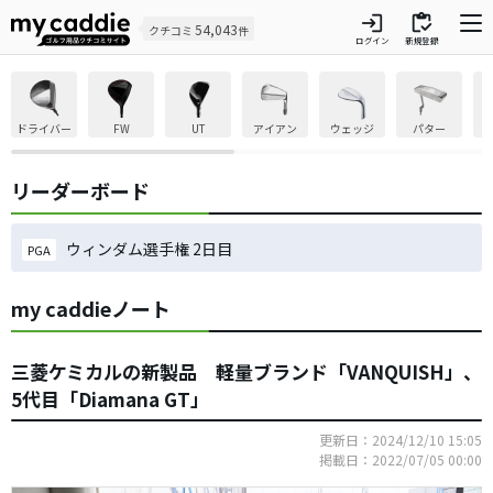
login
inventory
54,043
クチコミ
件
ログイン
新規登録
ドライバー
FW
UT
アイアン
ウェッジ
パター
リーダーボード
ウィンダム選手権 2日目
PGA
my caddieノート
三菱ケミカルの新製品 軽量ブランド「VANQUISH」、
5代目「Diamana GT」
更新日：2024/12/10 15:05
掲載日：2022/07/05 00:00