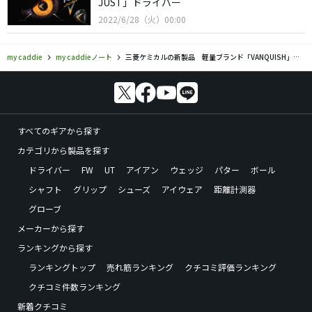
JUST」ドライバー
2022/6/28（火）00:00
my caddie
my caddieノート
三菱ケミカルの新製品 軽量ブランド「VANQUISH」、5代目「Diamana GT」
すべてのギアから探す
カテゴリから製品を探す
ドライバー
FW
UT
アイアン
ウェッジ
パター
ボール
シャフト
グリップ
シューズ
アイウェア
距離計測器
グローブ
メーカーから探す
ランキングから探す
ランキングトップ
売れ筋ランキング
クチコミ評価ランキング
クチコミ件数ランキング
新着クチコミ