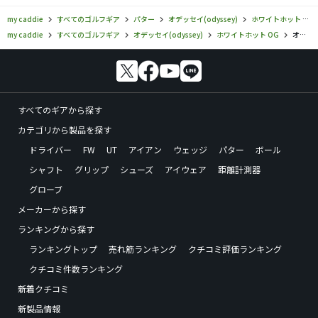
類くらいの全てのパターを1ヶ月くらいかけて何度も試しま
したがこのパターだけがほぼレールを外れないため、見た
my caddie
すべてのゴルフギア
パター
オデッセイ(odyssey)
ホワイトホット OG
目シンプルが好きなためいつもの衝動買いに至らず1ヶ月も
my caddie
すべてのゴルフギア
オデッセイ(odyssey)
ホワイトホット OG
オデッセイ／ホワイトホット OG／ホワイト・ホット OG #7 NANO パターの口コミ評価一覧
かかってしまいましたが結果が良いので購入しました。
L字を使われている方で最近のやさしいパターに変えたいが
フィーリングが合わず買い替えできずにおられる方は一度
試されてはと思います。
すべてのギアから探す
ちなみに#7,#7Sは形は似ていますが何方もダメでした。
カテゴリから製品を探す
ドライバー
FW
UT
アイアン
ウェッジ
パター
ボール
シャフト
グリップ
シューズ
アイウェア
距離計測器
グローブ
メーカーから探す
ランキングから探す
ランキングトップ
売れ筋ランキング
クチコミ評価ランキング
クチコミ件数ランキング
新着クチコミ
新製品情報