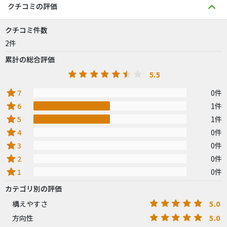
クチコミの評価
クチコミ件数
2件
累計の総合評価
5.5
star
7
0件
star
6
1件
star
5
1件
star
4
0件
star
3
0件
star
2
0件
star
1
0件
カテゴリ別の評価
5.0
構えやすさ
5.0
方向性