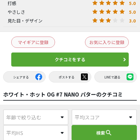
5.0
打感
5.0
やさしさ
3.0
見た目・デザイン
マイギアに登録
お気に入りに登録
クチコミをする
シェアする
ポストする
LINEで送る
ホワイト・ホット OG #7 NANO パターのクチコミ
search
検索