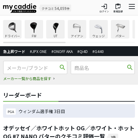
login
inventory
54,059
クチコミ
件
ログイン
新規登録
ドライバー
FW
UT
アイアン
ウェッジ
パター
急上昇ワード
#JPX ONE
#ONOFF AKA
#Qi4D
#G440
search
search
メーカー一覧から商品を探す
リーダーボード
ウィンダム選手権 3日目
PGA
オデッセイ／ホワイトホット OG／ホワイト・ホット
OG #7 NANO パターのクチコミ評価一覧
2件