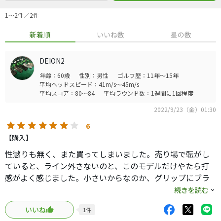
1〜2件／2件
新着順
いいね数
星の数
DEION2
年齢：60歳
性別：男性
ゴルフ歴：11年～15年
平均ヘッドスピード：41m/s～45m/s
平均スコア：80～84
平均ラウンド数：1週間に1回程度
2022/9/23（金）01:30
6
【購入】
性懲りも無く、また買ってしまいました。売り場で転がし
ていると、ライン外さないのと、このモデルだけやたら打
感がよく感じました。小さいからなのか、グリップにブラ
ックアウトが使われているためかわかりません。
続きを読む
とにかく易しく感じます。
いいね
1
件
純正のグリップのモデルは良いとは思いませんでした。グ