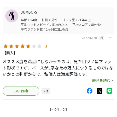
リップ一つで印象変わるものです。
ヘッドが小さいので集中でき、転がす方向へ出し易いで
JUMBO-S
す。
年齢：54歳
性別：男性
ゴルフ歴：21年以上
久々のショートパットミス無し、30パット切りだったので
平均ヘッドスピード：51m/s以上
平均スコア：80～84
しばらく使ってみます。
平均ラウンド数：1ヶ月に2回程度
特筆すべきはマレットですが、距離感出し易いです。これ
2022/6/20（月）17:53
以外のオデッセイのパターはどれひとつ良いとは思えず。
特に最近のグリップが苦手なので、手持ちのパターの多く
5
をブラックアウトに変えようかなと考えています。違う一
【購入】
面を引き出せたら楽しいかも？です。
オススメ度を満点にしなかったのは、見た目ツノ型マレッ
ト形状ですが、ベースがL字なため万人にウケるものではな
いかとの判断からで、私個人は満点評価です。
現在のエースは初代#5でグリーンの状態で#9をサブで使用
続きを読む
しており、安定の#5、ハマれば最小パット数の出せる#9の
いいね
2
件
使い分けをしていましたが、量販店でたまたま#7NANOを
試打したところ好感触で、試打室に置かれてる(YouTubeの
影響か？品薄の)パッティングレールを試したところ何度打
1〜2件／2件
ってもレールを外れることがなく、店に置かれている40種