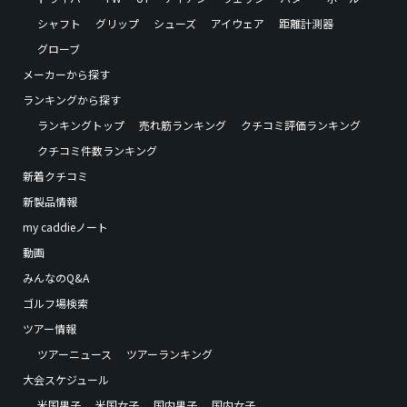
シャフト
グリップ
シューズ
アイウェア
距離計測器
グローブ
メーカーから探す
ランキングから探す
ランキングトップ
売れ筋ランキング
クチコミ評価ランキング
クチコミ件数ランキング
新着クチコミ
新製品情報
my caddieノート
動画
みんなのQ&A
ゴルフ場検索
ツアー情報
ツアーニュース
ツアーランキング
大会スケジュール
米国男子
米国女子
国内男子
国内女子