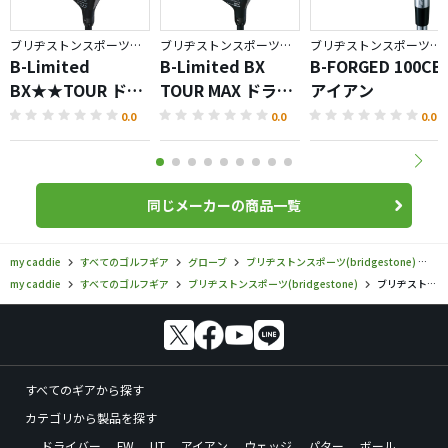
ブリヂストンスポーツ／BX
ブリヂストンスポーツ／BX
ブリヂストンスポーツ／BRIDGESTONE GOLF TOUR B
B-Limited
B-Limited BX
B-FORGED 100CB
BX★★TOUR ドラ
TOUR MAX ドライ
アイアン
イバー
バー
0.0
0.0
0.0
同じメーカーの商品一覧
my caddie
すべてのゴルフギア
グローブ
ブリヂストンスポーツ(bridgestone)
ブ
my caddie
すべてのゴルフギア
ブリヂストンスポーツ(bridgestone)
ブリヂストンスポーツ／／TOUR NANO グローブの口コミ評価
すべてのギアから探す
カテゴリから製品を探す
ドライバー
FW
UT
アイアン
ウェッジ
パター
ボール