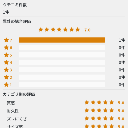
クチコミ件数
1件
累計の総合評価
7.0
star
7
1件
star
6
0件
star
5
0件
star
4
0件
star
3
0件
star
2
0件
star
1
0件
カテゴリ別の評価
5.0
質感
5.0
耐久性
5.0
ズレにくさ
5.0
サイズ感