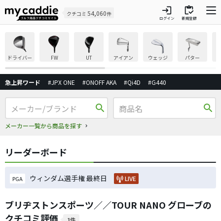
login
inventory
54,060
クチコミ
件
ログイン
新規登録
ドライバー
FW
UT
アイアン
ウェッジ
パター
急上昇ワード
#JPX ONE
#ONOFF AKA
#Qi4D
#G440
search
search
メーカー一覧から商品を探す
リーダーボード
ウィンダム選手権 最終日
LIVE
PGA
ブリヂストンスポーツ／／TOUR NANO グローブの
クチコミ評価
1件