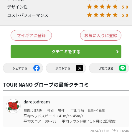
5.0
デザイン性
5.0
コストパフォーマンス
マイギアに登録
お気に入りに登録
クチコミをする
シェアする
ポストする
LINEで送る
TOUR NANO グローブの最新クチコミ
daretodream
年齢：52歳
性別：男性
ゴルフ歴：6年～10年
平均ヘッドスピード：41m/s～45m/s
平均スコア：90～99
平均ラウンド数：1ヶ月に2回程度
2024/11/26（火）16:46