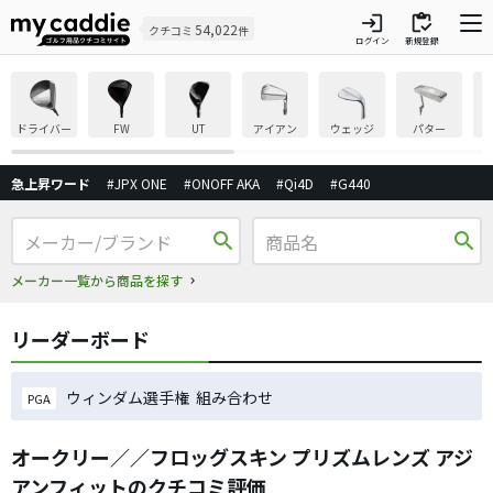
login
inventory
54,022
クチコミ
件
ログイン
新規登録
ドライバー
FW
UT
アイアン
ウェッジ
パター
急上昇ワード
#JPX ONE
#ONOFF AKA
#Qi4D
#G440
search
search
メーカー一覧から商品を探す
リーダーボード
ウィンダム選手権 組み合わせ
PGA
オークリー／／フロッグスキン プリズムレンズ アジ
アンフィットのクチコミ評価