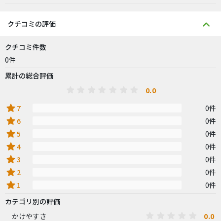
クチコミの評価
クチコミ件数
0件
累計の総合評価
0.0
star
7
0件
star
6
0件
star
5
0件
star
4
0件
star
3
0件
star
2
0件
star
1
0件
カテゴリ別の評価
0.0
かけやすさ