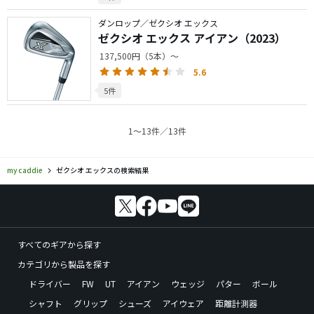
ダンロップ／ゼクシオ エックス
ゼクシオ エックス アイアン（2023）
137,500円（5本）～
5.6
5件
1〜13件／13件
my caddie
ゼクシオ エックスの検索結果
すべてのギアから探す
カテゴリから製品を探す
ドライバー
FW
UT
アイアン
ウェッジ
パター
ボール
シャフト
グリップ
シューズ
アイウェア
距離計測器