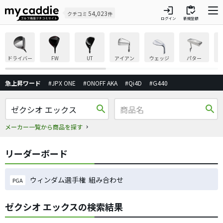
login
inventory
54,023
クチコミ
件
ログイン
新規登録
ドライバー
FW
UT
アイアン
ウェッジ
パター
急上昇ワード
#JPX ONE
#ONOFF AKA
#Qi4D
#G440
search
search
メーカー一覧から商品を探す
リーダーボード
ウィンダム選手権 組み合わせ
PGA
ゼクシオ エックスの検索結果