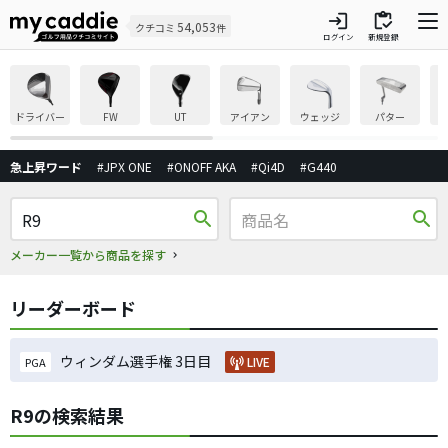
login
inventory
54,053
クチコミ
件
ログイン
新規登録
ドライバー
FW
UT
アイアン
ウェッジ
パター
急上昇ワード
#JPX ONE
#ONOFF AKA
#Qi4D
#G440
search
search
メーカー一覧から商品を探す
リーダーボード
ウィンダム選手権 3日目
LIVE
PGA
R9の検索結果