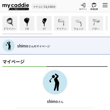
login
inventory
54,046
クチコミ
件
ログイン
新規登録
ドライバー
FW
UT
アイアン
ウェッジ
パター
shimo
さんのマイページ
マイページ
shimo
さん