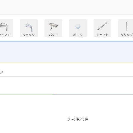
アイアン
ウェッジ
パター
ボール
シャフト
グリップ
い
0〜0件／0件