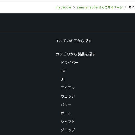
my caddie
samurai.golferさんのマイページ
マイ
すべてのギアから探す
カテゴリから製品を探す
ドライバー
FW
UT
アイアン
ウェッジ
パター
ボール
シャフト
グリップ