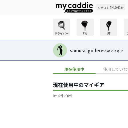
54,041
クチコミ
件
ドライバー
FW
UT
samurai.golfer
さんのマイギア
現在使用中
使用していな
現在使用中のマイギア
0〜0件／0件