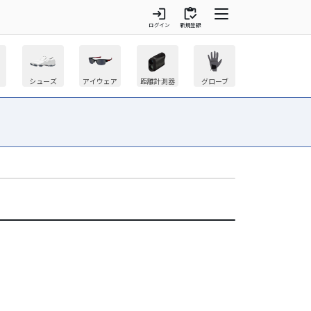
login
inventory
ログイン
新規登録
シューズ
アイウェア
距離計測器
グローブ