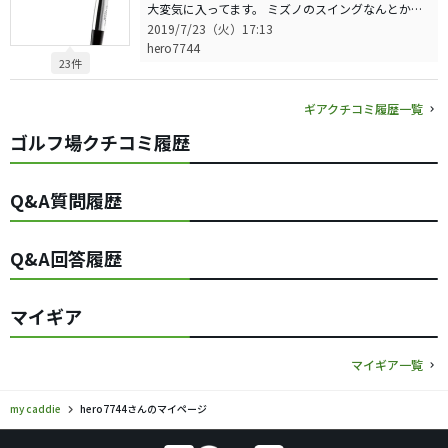
大変気に入ってます。 ミズノのスイングなんとか？で、出たとおりのクラブ選択をしましたので、これにて努力練習あるのみです^_^ のちに、シャフトもデザインチューニングに入れ替えて、自己満足で楽しんでおります。
2019/7/23（火）17:13
hero7744
23件
ギアクチコミ履歴一覧
ゴルフ場クチコミ履歴
Q&A質問履歴
Q&A回答履歴
マイギア
マイギア一覧
my caddie
hero7744さんのマイページ