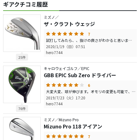
ギアクチコミ履歴
ミズノ／
ザ・クラフト ウェッジ
7
試打してみたら、、抜けの良さがわかると思います！値段は他より高いかもしれないけど、これからはハイバウンスのものが出回る？んじゃないか！。。。の予感です。試打してみないと、わからないかもしれないので、是非試打を
2020/1/19（日）07:51
hero7744
25件
キャロウェイゴルフ／EPIC
GBB EPIC Sub Zero ドライバー
6
大変大変、球が伸びます。オモリの変更も可能で、かつ、カチャカチャ？もあるので、いろんな選択肢があると思います。打感について、当たった感覚は、素晴らしく良いです。今だと、かなり安価で手に入ると思いますし、個人的には、オススメです。
2019/7/23（火）17:20
hero7744
76件
ミズノ／Mizuno Pro
Mizuno Pro 118 アイアン
7