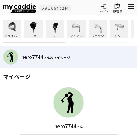
login
inventory
54,024
クチコミ
件
ログイン
新規登録
ドライバー
FW
UT
アイアン
ウェッジ
パター
hero7744
さんのマイページ
マイページ
hero7744
さん