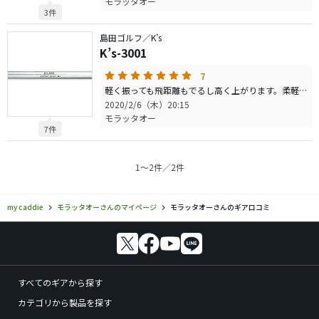
モラッタオー
3件
島田ゴルフ／K’s
K’s-3001
7
軽く振っても飛距離もでるし高く上がります。柔軽量ブームにならなかったらいらない見栄張って違うシャフトにしてたかもしれなかった。軽量ゆえかハーフスイング気味でショットしています。確かにラフに負けない切れ味あります。球の止まりは少しスピン量が足らない気がしますのでシビアに点で狙いたい時は困ります。1ラウンドぐらいじゃ体は楽だし個人的には大変気に入っています！！
2020/2/6（木）20:15
モラッタオー
7件
1〜2件／2件
my caddie
モラッタオーさんのマイページ
モラッタオーさんのギア口コミ
すべてのギアから探す
カテゴリから製品を探す