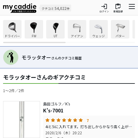
login
inventory
54,022
クチコミ
件
ログイン
新規登録
ドライバー
FW
UT
アイアン
ウェッジ
パター
モラッタオー
さんのクチコミ履歴
モラッタオーさんのギアクチコミ
1〜2件／2件
島田ゴルフ／K’s
K’s-7001
7
4iと5iに入れてます。打ち出しからかなり高く上がります。捕らえきれなかったような抜けた感覚ですが飛んでます。バランスが出ないのでギリ長め。それでもD0程度。主に非力な初級者や中級者や年配者に向くのでは無いでしょうか。
2020/2/6（木）20:22