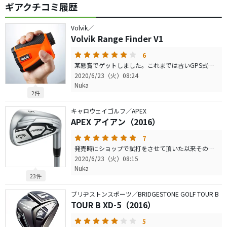
ギアクチコミ履歴
Volvik／
Volvik Range Finder V1
6
某懸賞でゲットしました。これまでは古いGPS式のものを使用していましたがコースによっては誤差が大きくなりまして…今はレーザー式の良さを感じています。コツは有りますが手ブレ対応無しでも簡単に計測出来ます。使い始めから雨でしたが防水もしっかりしており品質も良いと思います。ただ付属の携帯ケースはすぐにダメになりましたのでもう少しコストをかけても良かったのでは？と思いました。
2020/6/23（火）08:24
Nuka
2件
キャロウェイゴルフ／APEX
APEX アイアン（2016）
7
発売時にショップで試打をさせて頂いた以来そのフォルムと打感で虜になりました。小ぶりに見えるヘッドながら優しく飛ばせます。発売2年後に購入に至りました。また最近発売した新型も試打をして好感触。プロシリーズの方も簡単になったと感じましたが見た目がイージーなスタンダードが私好み。但し重量感あるシャフトの設定がないので今の所は16年モデルを変えるつもりはございません。米国で当時大ヒットしたり上田桃子プロも長らくこのモデルで戦っていたのも納得です。
2020/6/23（火）08:15
Nuka
23件
ブリヂストンスポーツ／BRIDGESTONE GOLF TOUR B
TOUR B XD-5（2016）
5