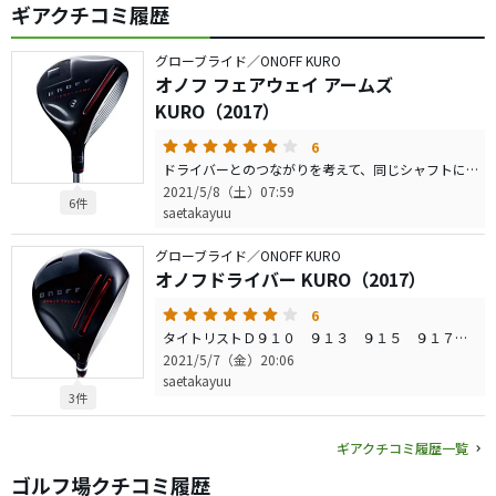
ギアクチコミ履歴
グローブライド／ONOFF KURO
オノフ フェアウェイ アームズ
KURO（2017）
6
ドライバーとのつながりを考えて、同じシャフトにしたいために買いました。打ってみるとドライバーとのつながりも良く、打感も方向性もグッドです。安く買えたし、決可最高です。購入するに当たり、ユーチーブの動画、オノフＫＵＲＯ２０１７を参考に決めました
2021/5/8（土）07:59
6件
saetakayuu
グローブライド／ONOFF KURO
オノフドライバー KURO（2017）
6
タイトリストＤ９１０ ９１３ ９１５ ９１７のＤ２ Ｄ３キャロウェイＸ１６と外国製を色々と長く使っていましたが、なぜかいまいち振りずらい。昔は、ホンマ（パーシモン）ミズノ（ｓ３００）、ヤマハのドライバー使って振りずらいとは、あまり感じませんでした。芯で打てれば、飛距離的にはどのドライバーもさほど違いはありませんが、自分の身長（１６８）くらいでは、ジャパンブランドが合うのかもしれません 久々の日本製ドライバー 扱いやすいです。もしかすると外国製がいまいち自分に扱いずらいのは重心距離が長いのと、慣性モーメントが大きすぎるからかもしれませんね。ちなみにこのドライバーを買おうと思ったのは、ユーチューブの動画で、オノフ黒２０１７の動画を見たのが決めたになりました。
2021/5/7（金）20:06
saetakayuu
3件
ギアクチコミ履歴一覧
ゴルフ場クチコミ履歴