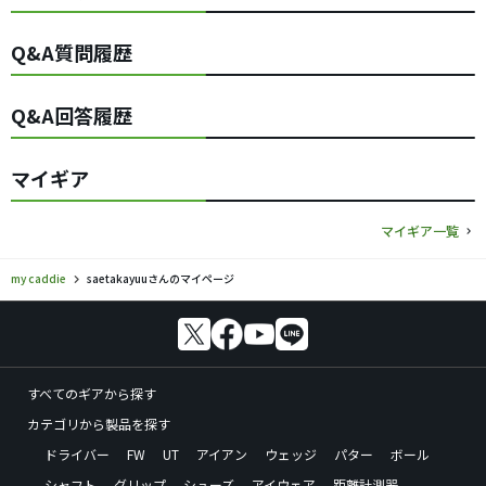
Q&A質問履歴
Q&A回答履歴
マイギア
マイギア一覧
my caddie
saetakayuuさんのマイページ
すべてのギアから探す
カテゴリから製品を探す
ドライバー
FW
UT
アイアン
ウェッジ
パター
ボール
シャフト
グリップ
シューズ
アイウェア
距離計測器