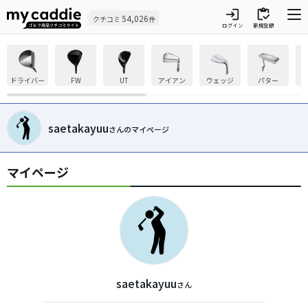
login
inventory
54,026
クチコミ
件
ログイン
新規登録
ドライバー
FW
UT
アイアン
ウェッジ
パター
saetakayuu
さんのマイページ
マイページ
saetakayuu
さん