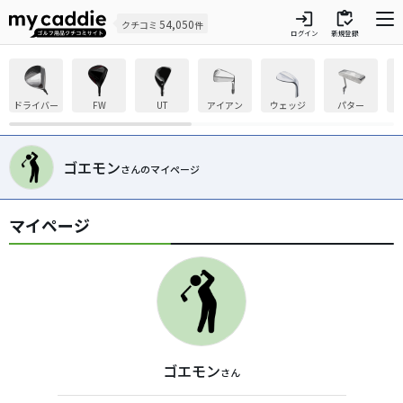
login
inventory
54,050
クチコミ
件
ログイン
新規登録
ドライバー
FW
UT
アイアン
ウェッジ
パター
ゴエモン
さんのマイページ
マイページ
ゴエモン
さん