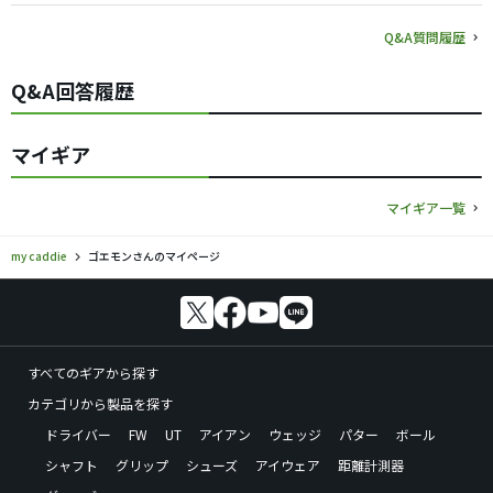
Q&A質問履歴
Q&A回答履歴
マイギア
マイギア一覧
my caddie
ゴエモンさんのマイページ
すべてのギアから探す
カテゴリから製品を探す
ドライバー
FW
UT
アイアン
ウェッジ
パター
ボール
シャフト
グリップ
シューズ
アイウェア
距離計測器