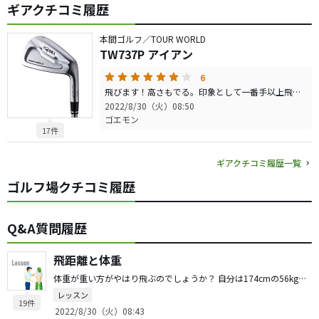
ギアクチコミ履歴
本間ゴルフ／TOUR WORLD
TW737P アイアン
6
飛びます！高さもでる。印象として一番手以上飛ぶイメージ。レギュラーティーから回るならユーティリティが不要になるかも。しかも優しく飛ばせるし、打感もまずまず。 100切り目指す人にはかなりおすすめできると思う。素晴らしいアイアンです&#8252;&#65038;
2022/8/30（火）08:50
ゴエモン
17件
ギアクチコミ履歴一覧
ゴルフ場クチコミ履歴
Q&A質問履歴
飛距離と体重
体重が重い方がやはり飛ぶのでしょうか？ 自分は174cmの56kgの痩せ型でもっと飛ばしたいと思い体重を増やそうかと思っています。 もちろんスイングの見直しも同時進行です。
レッスン
19件
2022/8/30（火）08:43