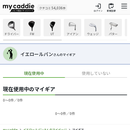
login
inventory
54,036
クチコミ
件
ログイン
新規登録
ドライバー
FW
UT
アイアン
ウェッジ
パター
イエロールパン
さんのマイギア
現在使用中
使用していない
現在使用中のマイギア
0〜0件／0件
0〜0件／0件
my caddie
イエロールパンさんのマイページ
マイギア