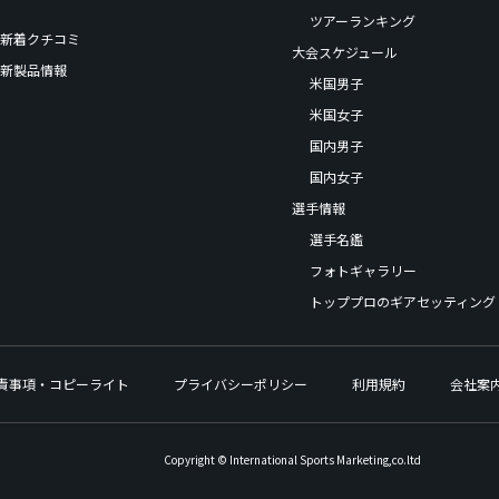
ツアーランキング
新着クチコミ
大会スケジュール
新製品情報
米国男子
米国女子
国内男子
国内女子
選手情報
選手名鑑
フォトギャラリー
トッププロのギアセッティング
責事項・コピーライト
プライバシーポリシー
利用規約
会社案
Copyright © International Sports Marketing,co.ltd