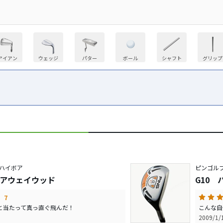
アイアン
ウェッジ
パター
ボール
シャフト
グリップ
ハイボア
ピンゴルフ
フェアウェイウッド
G10
7
と当たって真っ直ぐ飛んだ！
こんな自
2009/1