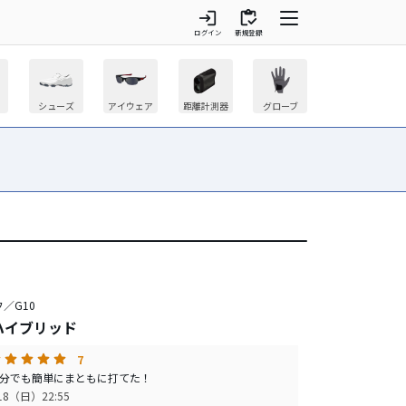
login
inventory
ログイン
新規登録
シューズ
アイウェア
距離計測器
グローブ
／G10
 ハイブリッド
7
分でも簡単にまともに打てた！
/18（日）22:55