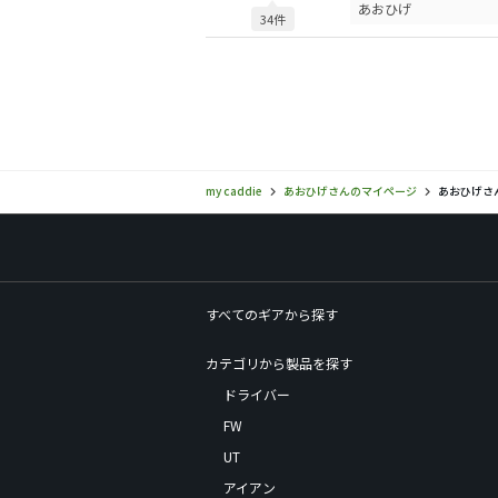
あおひげ
34件
my caddie
あおひげさんのマイページ
あおひげさ
すべてのギアから探す
カテゴリから製品を探す
ドライバー
FW
UT
アイアン