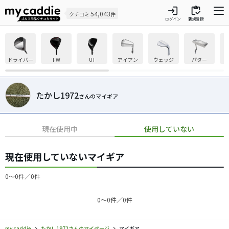
login
inventory
54,043
クチコミ
件
ログイン
新規登録
ドライバー
FW
UT
アイアン
ウェッジ
パター
たかし1972
さんのマイギア
現在使用中
使用していない
現在使用していないマイギア
0〜0件／0件
0〜0件／0件
my caddie
たかし1972さんのマイページ
マイギア