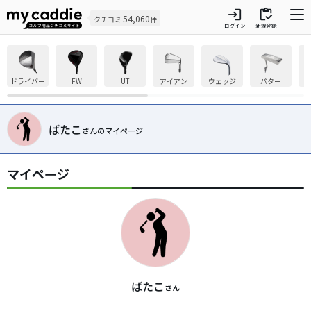
login
inventory
54,060
クチコミ
件
ログイン
新規登録
ドライバー
FW
UT
アイアン
ウェッジ
パター
ばたこ
さんのマイページ
マイページ
ばたこ
さん