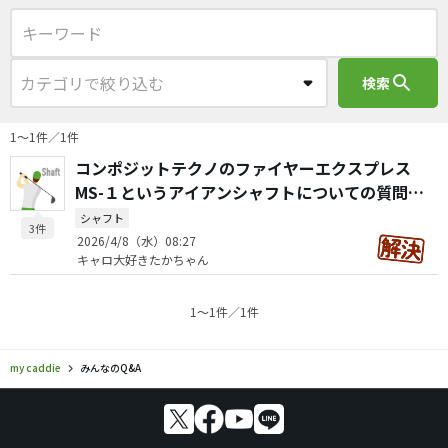
search
検索
1〜1件／1件
コンポジットテクノのファイヤーエクスプレス
MS-１というアイアンシャフトについての質問で
す。
シャフト
3件
2026/4/8（水）08:27
キャロ大好きたかちゃん
1〜1件／1件
my caddie
みんなのQ&A