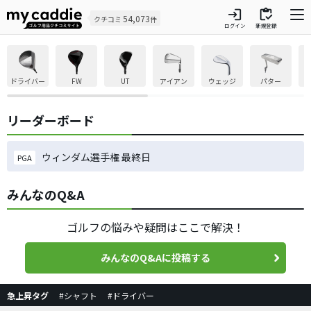
login
inventory
54,073
クチコミ
件
ログイン
新規登録
ドライバー
FW
UT
アイアン
ウェッジ
パター
リーダーボード
ウィンダム選手権 最終日
PGA
みんなのQ&A
ゴルフの悩みや疑問はここで解決！
みんなのQ&Aに投稿する
急上昇タグ
#シャフト
#ドライバー