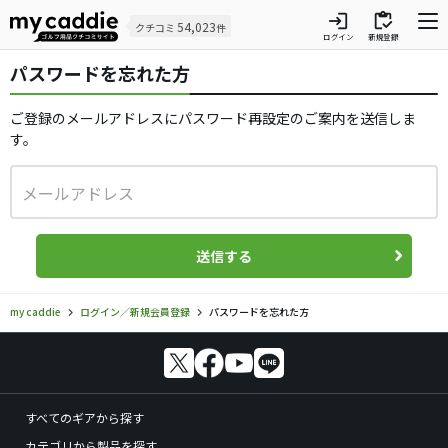
login
inventory
54,023
クチコミ
件
ログイン
新規登録
パスワードを忘れた方​
ご登録のメールアドレスにパスワード再設定のご案内を送信しま
す。
送信する
my caddie
ログイン／新規会員登録
パスワードを忘れた方
すべてのギアから探す
カテゴリから製品を探す