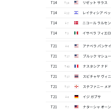
T14
リゼット サラス
14
T14
レイティシア ベ
12
T14
ニコール ラルセン
7
T14
イサベラ フィエロ
3
T21
アナベラ パンケ
4
T21
ブルック マシュ
17
T21
ナスタシア ナド
40
T21
スビチャヤ ヴィ
17
T21
ステファニー メ
17
T21
イジ ガブサ
4
T21
ナターシャ オーン
7