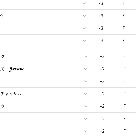
-3
F
ック
-3
F
-3
F
-3
F
イク
-2
F
ーズ
-2
F
-2
F
ニチャイサム
-2
F
ドウ
-2
F
-2
F
-2
F