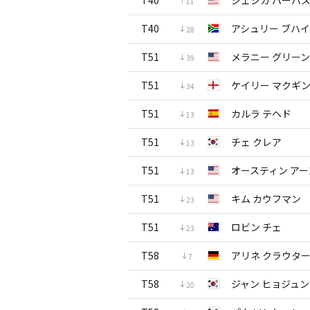
T40
ジェシカ パーバ
11
T40
アシュリー ブハ
28
T51
メラニー グリーン
39
T51
ケイリー マクギ
34
T51
カルラ テヘド
13
T51
チェ クレア
13
T51
オースティン ア
13
T51
キム カウフマン
23
T51
ロビン チェ
23
T58
アリネ クラウタ
7
T58
ジャン ヒョジュン
20