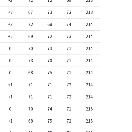
-2
72
72
69
213
+2
67
73
73
213
+3
72
68
74
214
+2
69
72
73
214
0
70
73
71
214
0
73
70
71
214
0
68
75
71
214
+1
71
71
72
214
+1
71
71
72
214
0
70
74
71
215
+1
68
75
72
215