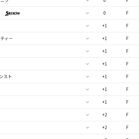
スニク
0
F
イ
0
F
+1
F
ンティー
+1
F
+1
F
+1
F
ーンスト
+1
F
+1
F
+1
F
ー
+2
F
+2
F