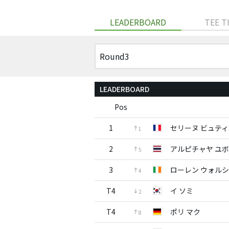
LEADERBOARD
TEE T
LEADERBOARD
Pos
1
セリーヌ ビュテ
1
2
アルピチャヤ ユ
5
3
ローレン ウォル
4
T4
イ ソミ
2
T4
ポリ マク
8