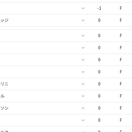
-1
F
レッジ
0
F
ー
0
F
0
F
ア
0
F
0
F
ルリニ
0
F
ール
0
F
ーソン
0
F
0
F