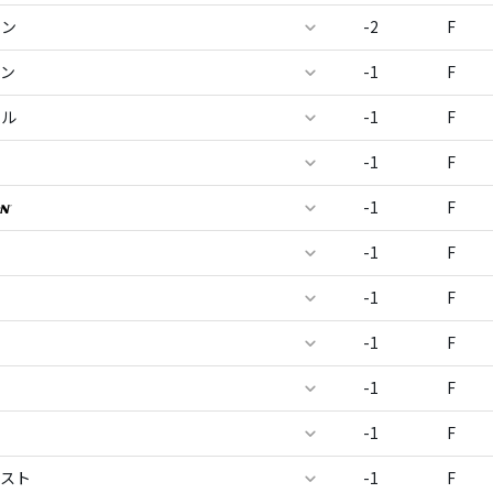
ャン
-2
F
ーン
-1
F
ワル
-1
F
テ
-1
F
-1
F
-1
F
-1
F
-1
F
-1
F
-1
F
イスト
-1
F