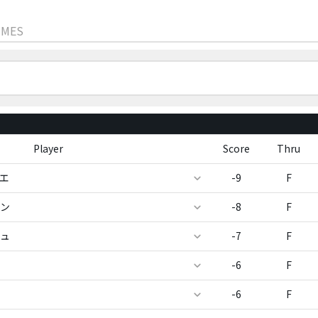
IMES
Player
Score
Thru
ィエ
-9
F
ボン
-8
F
シュ
-7
F
-6
F
-6
F