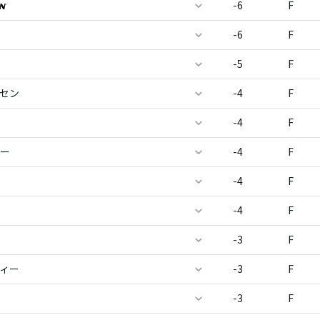
-6
F
-6
F
-5
F
ナセン
-4
F
-4
F
ヤー
-4
F
-4
F
-4
F
-3
F
ティー
-3
F
-3
F