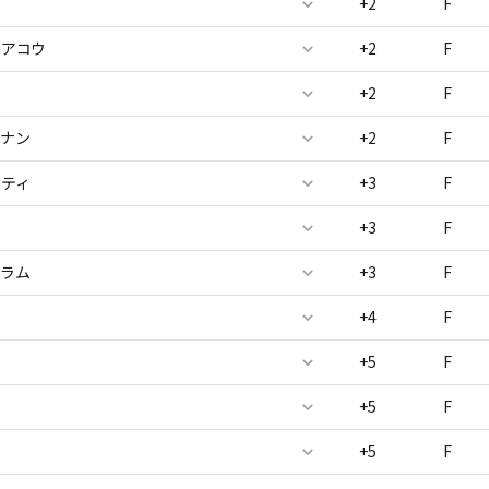
+2
F
リアコウ
+2
F
+2
F
ナナン
+2
F
ラティ
+3
F
+3
F
トラム
+3
F
+4
F
+5
F
+5
F
ラ
+5
F