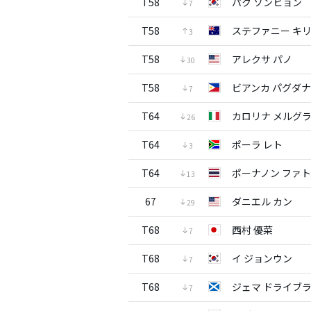
T58
パク ソンヒョン
7
T58
ステファニー キ
3
T58
アレクサ パノ
30
T58
ビアンカ パグダ
7
T64
カロリナ メルグ
26
T64
ポーラ レト
3
T64
ポーナノン ファ
13
67
ダニエル カン
29
T68
西村 優菜
7
T68
イ ジョンウン
7
T68
ジェマ ドライブ
7