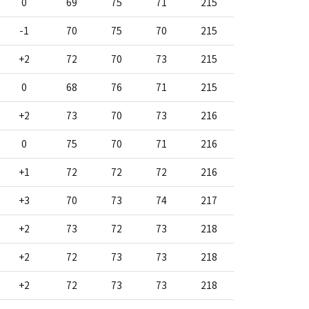
0
69
75
71
215
-1
70
75
70
215
+2
72
70
73
215
0
68
76
71
215
+2
73
70
73
216
0
75
70
71
216
+1
72
72
72
216
+3
70
73
74
217
+2
73
72
73
218
+2
72
73
73
218
+2
72
73
73
218