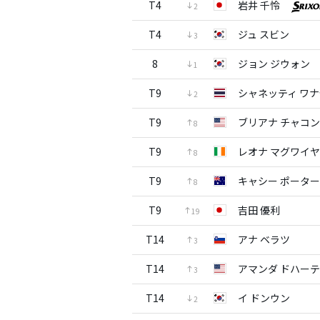
T4
岩井 千怜
2
T4
ジュ スビン
3
8
ジョン ジウォン
1
T9
シャネッティ ワ
2
T9
ブリアナ チャコン
8
T9
レオナ マグワイ
8
T9
キャシー ポーター
8
T9
吉田 優利
19
T14
アナ ベラツ
3
T14
アマンダ ドハー
3
T14
イ ドンウン
2