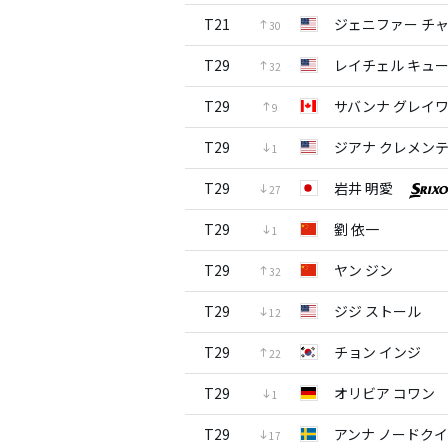
T21
ジェニファー チ
30
T29
レイチェル キュ
32
T29
サバンナ グレイ
9
T29
ジアナ クレメン
1
T29
岩井 明愛
27
T29
劉 依一
1
T29
ヤン ジン
32
T29
ジジ ストール
12
T29
チョン インジ
22
T29
オリビア コワン
1
T29
アンナ ノードク
17