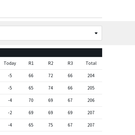
Today
R1
R2
R3
Total
-5
66
72
66
204
-5
65
74
66
205
-4
70
69
67
206
-2
69
69
69
207
-4
65
75
67
207