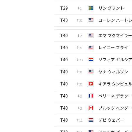
T29
リン グラント
1
T40
ローレン ハート
21
T40
エマ マクマイラ
2
T40
レイニー フライ
21
T40
ソフィア ガルシ
23
T40
ヤナ ウィルソン
21
T40
キアラ タンビュ
21
T40
ペリーネ デラク
2
T40
ブルック ヘンダ
2
T40
デビ ウェバー
11