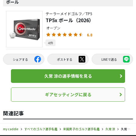
ボール
テーラーメイドゴルフ／TP5
TP5x ボール（2026）
オープン
6.8
4件
シェアする
ポストする
LINEで送る
久常 涼の選手情報を見る
ギアセッティングに戻る
関連記事
my caddie
すべてのゴルフ選手名鑑
米国男子のゴルフ選手名鑑
久常 涼
久常 涼のギアセッティング・使用ギア情報