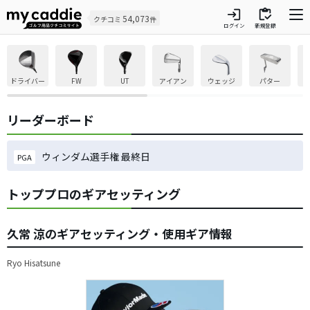
login
inventory
54,073
クチコミ
件
ログイン
新規登録
ドライバー
FW
UT
アイアン
ウェッジ
パター
リーダーボード
ウィンダム選手権 最終日
PGA
トッププロのギアセッティング
久常 涼のギアセッティング・使用ギア情報
Ryo Hisatsune